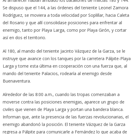
Al amanecer habían arribado los batallones de milicias 180 y 144.
Se dispuso que el 144, a las órdenes del teniente Leonel Zamora
Rodríguez, se moviera a toda velocidad por Soplillar, hacia Caleta
del Rosario y que allí consolidase posiciones para enfrentar al
enemigo, tanto por Playa Larga, como por Playa Girón, y cortar
así en dos el territorio.
Al 180, al mando del teniente Jacinto Vázquez de la Garza, se le
instruye que avance con los tanques por la carretera Pálpite-Playa
Larga y tome esta última en cooperación con una fuerza que, al
mando del teniente Palacios, rodearía al enemigo desde
Buenaventura.
Alrededor de las 8:00 a.m., cuando las tropas comenzaban a
moverse contra las posiciones enemigas, aparece un grupo de
civiles que vienen de Playa Larga y portan una bandera blanca.
Informan que, ante la presencia de las fuerzas revolucionarias, el
enemigo abandonó la posición. El teniente Vázquez de la Garza
regresa a Pálpite para comunicarle a Fernández lo que acaba de