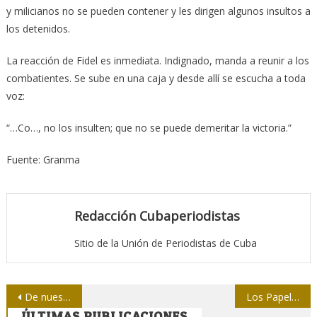
y milicianos no se pueden contener y les dirigen algunos insultos a
los detenidos.
La reacción de Fidel es inmediata. Indignado, manda a reunir a los
combatientes. Se sube en una caja y desde allí se escucha a toda
voz:
“…Co…, no los insulten; que no se puede demeritar la victoria.”
Fuente: Granma
Redacción Cubaperiodistas
Sitio de la Unión de Periodistas de Cuba
Navegación
De nuestros medios: La Virgen de los peloteros avileños
Los Papeles de Panamá: ¿wet paper?
ÚLTIMAS PUBLICACIONES