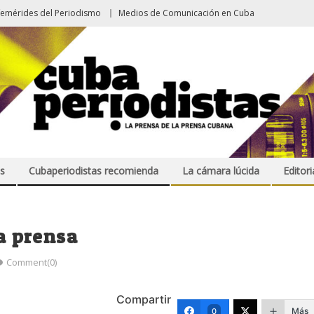
femérides del Periodismo
Medios de Comunicación en Cuba
s
Cubaperiodistas recomienda
La cámara lúcida
Editori
la prensa
Comment(0)
Compartir
Más
0