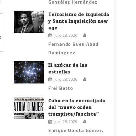
González Hernández
Terrorismo de izquierda
y Santa Inquisición new
age
julio 28, 2026
e
Fernando Buen Abad
Domínguez
El azúcar de las
estrellas
julio 28, 2026
Frei Betto
Cuba en la encrucijada
del “nuevo orden
trumpista/fascista”
julio 28, 2026
Enrique Ubieta Gómez.