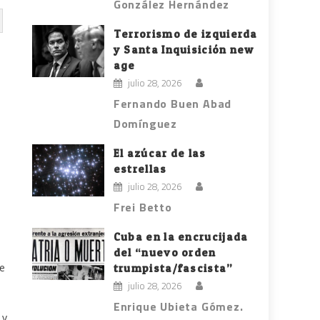
González Hernández
Terrorismo de izquierda
y Santa Inquisición new
age
julio 28, 2026
Fernando Buen Abad
Domínguez
El azúcar de las
estrellas
julio 28, 2026
Frei Betto
Cuba en la encrucijada
del “nuevo orden
de
trumpista/fascista”
julio 28, 2026
Enrique Ubieta Gómez.
 y