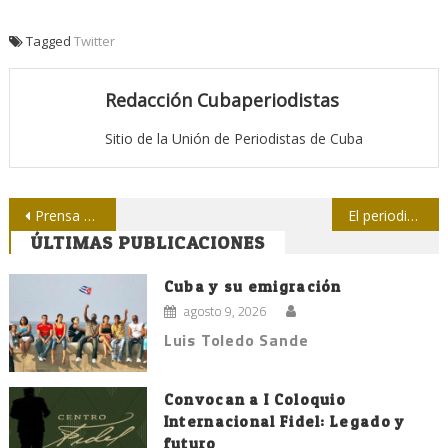
Tagged
Twitter
Redacción Cubaperiodistas
Sitio de la Unión de Periodistas de Cuba
Navegación
Prensa de las Tunas, destacamento de vanguardia
El periodismo es un trabajo necesario
ÚLTIMAS PUBLICACIONES
de
entradas
Cuba y su emigración
agosto 9, 2026
Luis Toledo Sande
Convocan a I Coloquio
Internacional Fidel: Legado y
futuro