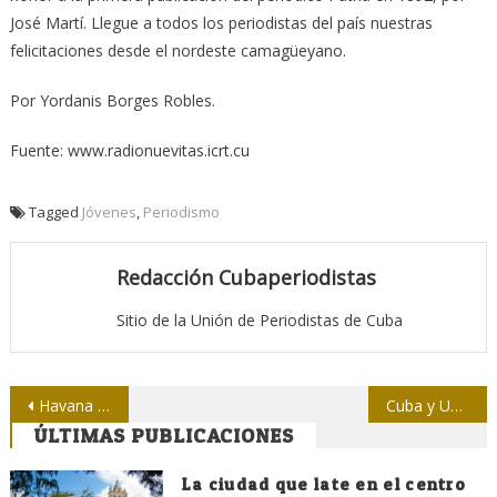
José Martí. Llegue a todos los periodistas del país nuestras
felicitaciones desde el nordeste camagüeyano.
Por Yordanis Borges Robles.
Fuente: www.radionuevitas.icrt.cu
Tagged
Jóvenes
,
Periodismo
Redacción Cubaperiodistas
Sitio de la Unión de Periodistas de Cuba
Navegación
Havana D´Primera en la ruta de un bailable periodístico
Cuba y Unión Europea abren nueva fase de relaciones bilaterales
ÚLTIMAS PUBLICACIONES
de
entradas
La ciudad que late en el centro