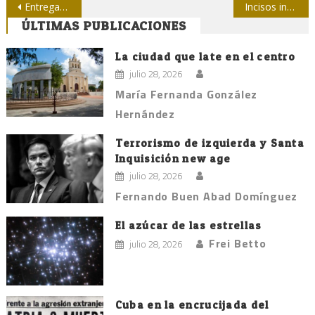
Navegación
Entregados los premios del Concurso Nacional de Periodismo Económico Anec-Upec
Incisos inconexos y desordenados sobre producción, abastecimiento, precios y salarios
ÚLTIMAS PUBLICACIONES
de
entradas
La ciudad que late en el centro
julio 28, 2026
María Fernanda González
Hernández
Terrorismo de izquierda y Santa
Inquisición new age
julio 28, 2026
Fernando Buen Abad Domínguez
El azúcar de las estrellas
Frei Betto
julio 28, 2026
Cuba en la encrucijada del