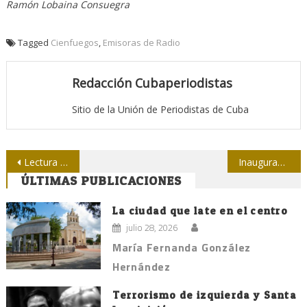
Ramón Lobaina Consuegra
Tagged
Cienfuegos
,
Emisoras de Radio
Redacción Cubaperiodistas
Sitio de la Unión de Periodistas de Cuba
Navegación
Lectura de fin de semana: Suicidio ante las cámaras de una reportera norteamericana
Inaugurada expo: Lo perpetuo del instante, de Jorge Valiente
ÚLTIMAS PUBLICACIONES
de
entradas
La ciudad que late en el centro
julio 28, 2026
María Fernanda González
Hernández
Terrorismo de izquierda y Santa