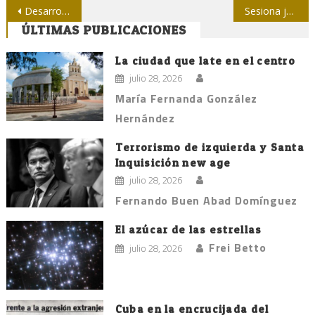
Navegación
Desarrollo local no puede ignorar a la prensa, ni viceversa
Sesiona jurado de los premios periodísticos “José Martí” y “Juan Gualberto Gómez”
ÚLTIMAS PUBLICACIONES
de
entradas
La ciudad que late en el centro
julio 28, 2026
María Fernanda González
Hernández
Terrorismo de izquierda y Santa
Inquisición new age
julio 28, 2026
Fernando Buen Abad Domínguez
El azúcar de las estrellas
Frei Betto
julio 28, 2026
Cuba en la encrucijada del