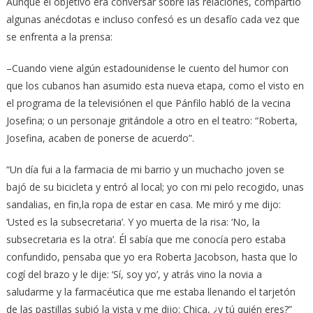
Aunque el objetivo era conversar sobre las relaciones, compartió
algunas anécdotas e incluso confesó es un desafío cada vez que
se enfrenta a la prensa:
–Cuando viene algún estadounidense le cuento del humor con
que los cubanos han asumido esta nueva etapa, como el visto en
el programa de la televisiónen el que Pánfilo habló de la vecina
Josefina; o un personaje gritándole a otro en el teatro: “Roberta,
Josefina, acaben de ponerse de acuerdo”.
“Un día fui a la farmacia de mi barrio y un muchacho joven se
bajó de su bicicleta y entró al local; yo con mi pelo recogido, unas
sandalias, en fin,la ropa de estar en casa. Me miró y me dijo:
‘Usted es la subsecretaria’. Y yo muerta de la risa: ‘No, la
subsecretaria es la otra’. Él sabía que me conocía pero estaba
confundido, pensaba que yo era Roberta Jacobson, hasta que lo
cogí del brazo y le dije: ‘Sí, soy yo’, y atrás vino la novia a
saludarme y la farmacéutica que me estaba llenando el tarjetón
de las pastillas subió la vista y me dijo: Chica, ¿y tú quién eres?”