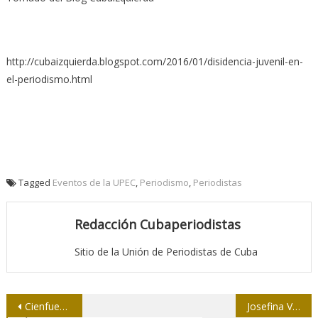
http://cubaizquierda.blogspot.com/2016/01/disidencia-juvenil-en-
el-periodismo.html
Tagged
Eventos de la UPEC
,
Periodismo
,
Periodistas
Redacción Cubaperiodistas
Sitio de la Unión de Periodistas de Cuba
Navegación
Cienfuegos: Sostiene círculo especializado Upec encuentro con representantes de comunidad científica
Josefina Vidal: “Estamos construyendo un nuevo tipo de relación”