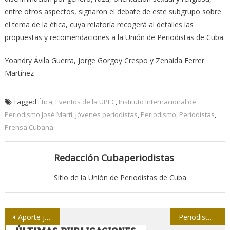
entre otros aspectos, signaron el debate de este subgrupo sobre
el tema de la ética, cuya relatoría recogerá al detalles las
propuestas y recomendaciones a la Unión de Periodistas de Cuba.
Yoandry Ávila Guerra, Jorge Gorgoy Crespo y Zenaida Ferrer
Martínez
Tagged
Ética
,
Eventos de la UPEC
,
Instituto Internacional de
Periodismo José Martí
,
Jóvenes periodistas
,
Periodismo
,
Periodistas
,
Prensa Cubana
Redacción Cubaperiodistas
Sitio de la Unión de Periodistas de Cuba
Navegación
Aporte juvenil al periodismo cubano
Periodistas del Perú: No a la impunidad y a la violencia