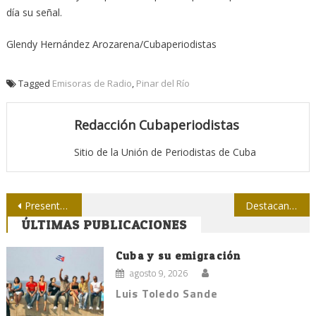
día su señal.
Glendy Hernández Arozarena/Cubaperiodistas
Tagged
Emisoras de Radio
,
Pinar del Río
Redacción Cubaperiodistas
Sitio de la Unión de Periodistas de Cuba
Navegación
Presentan nuevo número de la revista Opus Habana
Destacan valores de colega granmense
ÚLTIMAS PUBLICACIONES
de
entradas
Cuba y su emigración
agosto 9, 2026
Luis Toledo Sande