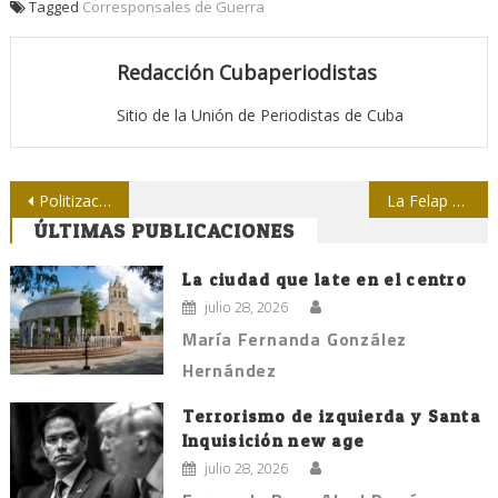
Tagged
Corresponsales de Guerra
Redacción Cubaperiodistas
Sitio de la Unión de Periodistas de Cuba
Navegación
Politización del tema migratorio entorpece normalización de relaciones Cuba-EE.UU y crea problemas a otros países
La Felap y su compromiso
ÚLTIMAS PUBLICACIONES
de
entradas
La ciudad que late en el centro
julio 28, 2026
María Fernanda González
Hernández
Terrorismo de izquierda y Santa
Inquisición new age
julio 28, 2026