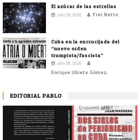
El azúcar de las estrellas
Frei Betto
julio 28, 2026
Cuba en la encrucijada del
“nuevo orden
trumpista/fascista”
julio 28, 2026
Enrique Ubieta Gómez.
EDITORIAL PABLO