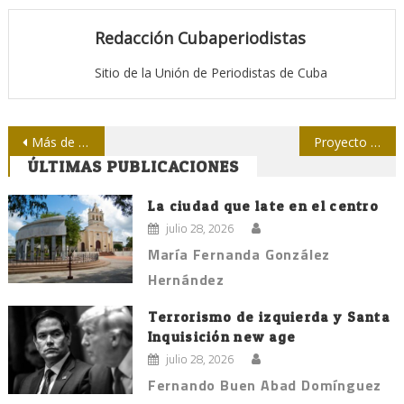
Redacción Cubaperiodistas
Sitio de la Unión de Periodistas de Cuba
Navegación
Más de 700 periodistas asesinados en última década.- ONU
Proyecto de periodismo de datos devela el crimen organizado en México
ÚLTIMAS PUBLICACIONES
de
entradas
La ciudad que late en el centro
julio 28, 2026
María Fernanda González
Hernández
Terrorismo de izquierda y Santa
Inquisición new age
julio 28, 2026
Fernando Buen Abad Domínguez