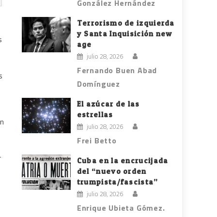
González Hernández
Terrorismo de izquierda
y Santa Inquisición new
s
age
julio 28, 2026
Fernando Buen Abad
s
Domínguez
El azúcar de las
estrellas
an
julio 28, 2026
Frei Betto
r
Cuba en la encrucijada
del “nuevo orden
trumpista/fascista”
julio 28, 2026
Enrique Ubieta Gómez.