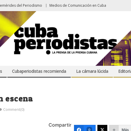
femérides del Periodismo
Medios de Comunicación en Cuba
s
Cubaperiodistas recomienda
La cámara lúcida
Editori
n escena
Comment(0)
Compartir
Más
0