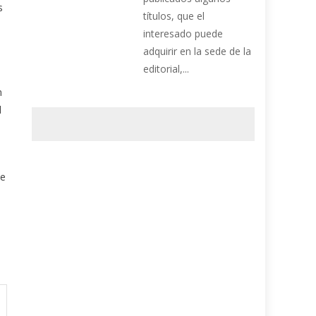
s
títulos, que el
interesado puede
adquirir en la sede de la
editorial,...
n
l
ue