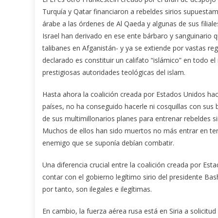
Turquía y Qatar financiaron a rebeldes sirios supues
árabe a las órdenes de Al Qaeda y algunas de sus filial
Israel han derivado en ese ente bárbaro y sanguinario
talibanes en Afganistán- y ya se extiende por vastas regi
declarado es constituir un califato “islámico” en todo
prestigiosas autoridades teológicas del islam.
Hasta ahora la coalición creada por Estados Unidos hac
países, no ha conseguido hacerle ni cosquillas con su
de sus multimillonarios planes para entrenar rebeldes s
Muchos de ellos han sido muertos no más entrar en terri
enemigo que se suponía debían combatir.
Una diferencia crucial entre la coalición creada por Esta
contar con el gobierno legítimo sirio del presidente Ba
por tanto, son ilegales e ilegítimas.
En cambio, la fuerza aérea rusa está en Siria a solicitu