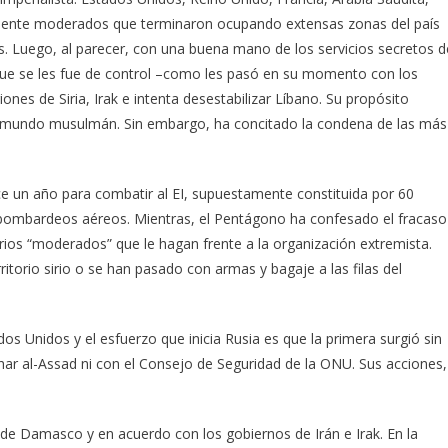
tamente moderados que terminaron ocupando extensas zonas del país
es. Luego, al parecer, con una buena mano de los servicios secretos d
 que se les fue de control –como les pasó en su momento con los
ones de Siria, Irak e intenta desestabilizar Líbano. Su propósito
 el mundo musulmán. Sin embargo, ha concitado la condena de las más
e un año para combatir al EI, supuestamente constituida por 60
s bombardeos aéreos. Mientras, el Pentágono ha confesado el fracaso
irios “moderados” que le hagan frente a la organización extremista.
torio sirio o se han pasado con armas y bagaje a las filas del
dos Unidos y el esfuerzo que inicia Rusia es que la primera surgió sin
shar al-Assad ni con el Consejo de Seguridad de la ONU. Sus acciones,
d de Damasco y en acuerdo con los gobiernos de Irán e Irak. En la