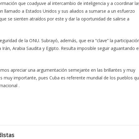
ormación que coadyuve al intercambio de inteligencia y a coordinar la
o un llamado a Estados Unidos y sus aliados a sumarse a un esfuerzo
 que se sienten atraídos por este y dar la oportunidad de salirse a
guridad de la ONU. Subrayó, además, que era “clave” la participació
 Irán, Arabia Saudita y Egipto. Resulta imposible seguir aguantando e
dimos apreciar una argumentación semejante en las brillantes y muy
 es muy importante, pues Cuba es referente mundial de los pueblos q
rnacional .
istas