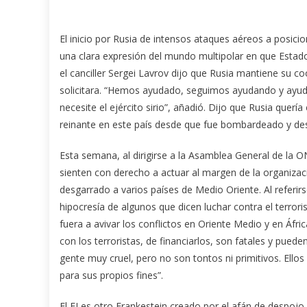
El inicio por Rusia de intensos ataques aéreos a posici
una clara expresión del mundo multipolar en que Estad
el canciller Sergei Lavrov dijo que Rusia mantiene su c
solicitara. “Hemos ayudado, seguimos ayudando y ayuda
necesite el ejército sirio”, añadió. Dijo que Rusia quería
reinante en este país desde que fue bombardeado y d
Esta semana, al dirigirse a la Asamblea General de la ON
sienten con derecho a actuar al margen de la organizaci
desgarrado a varios países de Medio Oriente. Al referirs
hipocresía de algunos que dicen luchar contra el terror
fuera a avivar los conflictos en Oriente Medio y en Áfri
con los terroristas, de financiarlos, son fatales y pue
gente muy cruel, pero no son tontos ni primitivos. Ello
para sus propios fines”.
El EI es otro Frankestein creado por el afán de despojo 