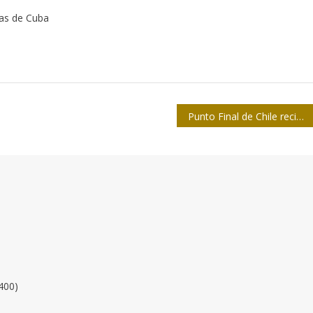
tas de Cuba
Punto Final de Chile recibe moneda conmemorativa de periodistas de Cuba
400)