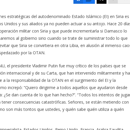
ones estratégicas del autodenominado Estado Islámico (EI) en Siria es
os Unidos y sus aliados ya no pueden actuar a su antojo.
Hace 20 día
ooperación militar con Siria y que puede incrementarla si Damasco lo
remos al gobierno sirio cuando se trate de suministrar todo lo que
 evitar que Siria se convirtiera en otra Libia, en alusión al inmenso cao
espedazado por la OTAN.
U, el presidente Vladimir Putin fue muy crítico de los países que se
ón internacional y de su Carta, que han intervenido militarmente y h
e a la responsabilidad de la OTAN en el surgimiento del EI y la
ismo increpó: “Quiero dirigirme a todos aquellos que ayudaron desde
ca: ¿Se dan cuenta de lo que han hecho?”. “Todos los intentos de juga
den tener consecuencias catastróficas. Señores, se están metiendo con
s no son más tontos que ustedes, y quién sabe quién utiliza a quién
imperialista. Estados Unidos, Reino Unido, Francia, Arabia Saudita,