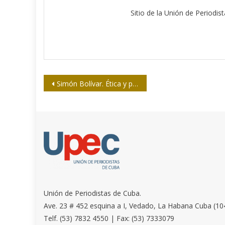
Sitio de la Unión de Periodis
Navegación
Simón Bolívar. Ética y periodismo
de
entradas
Unión de Periodistas de Cuba.
Ave. 23 # 452 esquina a I, Vedado, La Habana Cuba (10
Telf. (53) 7832 4550 | Fax: (53) 7333079