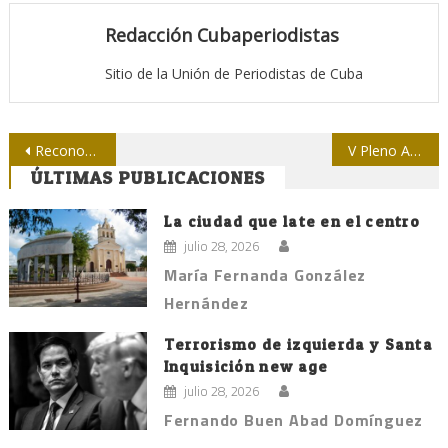
Redacción Cubaperiodistas
Sitio de la Unión de Periodistas de Cuba
Navegación
Reconoce el Partido en Granma labor de medios locales
V Pleno Ampliado del Comité Nacional de la Upec, en noviembre
ÚLTIMAS PUBLICACIONES
de
entradas
La ciudad que late en el centro
julio 28, 2026
María Fernanda González
Hernández
Terrorismo de izquierda y Santa
Inquisición new age
julio 28, 2026
Fernando Buen Abad Domínguez