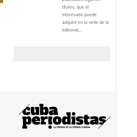
títulos, que el
interesado puede
adquirir en la sede de la
editorial,...