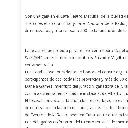
Con una gala en el Café Teatro Macubá, de la ciudad 
miércoles el 25 Concurso y Taller Nacional de la Radi
dramatizados y al aniversario 500 de la fundación de la v
La ocasión fue propicia para reconocer a Pedro Copell
Saíz (AHS) en el territorio indómito, y Salvador Virgilí,
certamen radial.
Eric Caraballoso, presidente de honor del comité organ
participantes de casi todas las provincias y más de 80
Dariela Gámez, miembro del jurado y ganadora del Gran P
con la asistencia, en calidad de invitados, de Alberto 
El festival convoca cada año a los realizadores de ese m
dramatizados en la radio nacional, visitas a sitios de int
de Eventos de la Radio Joven en Cuba, entre otras activ
Los delegados disfrutaron del talento musical de miembr