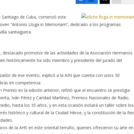
de Santiago de Cuba, comenzó este
o Joven “Antonio Lloga in Memoriam”, dedicado a los programas
illa santiaguera.
o, destacado promotor de las actividades de la Asociación Hermanos
 quien históricamente ha sido miembro y presidente del jurado del
izador de ese evento, explicó a la AIN que cuenta con unos 30
 obras en competencia.
remio en la edición anterior, refirió que el encuentro se prestigia
Luberta, Iván Pérez y Caridad Martínez, Premios Nacionales de Radio.
edio, hasta los 35 años, y en esta ocasión incluirá un taller sobre los
erés histórico y cultural de la Ciudad Héroe, y la constitución de la Re
idades.
os de la AHS en este oriental terruño, quienes ofrecieron su arte en