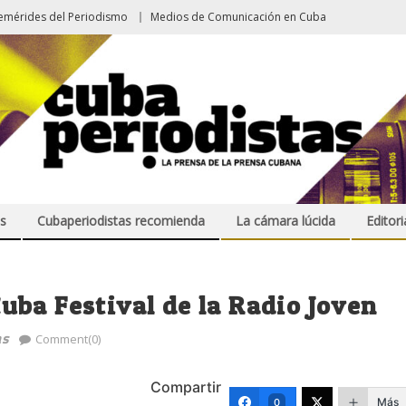
emérides del Periodismo
Medios de Comunicación en Cuba
s
Cubaperiodistas recomienda
La cámara lúcida
Editori
ba Festival de la Radio Joven
as
Comment(0)
Compartir
Más
0