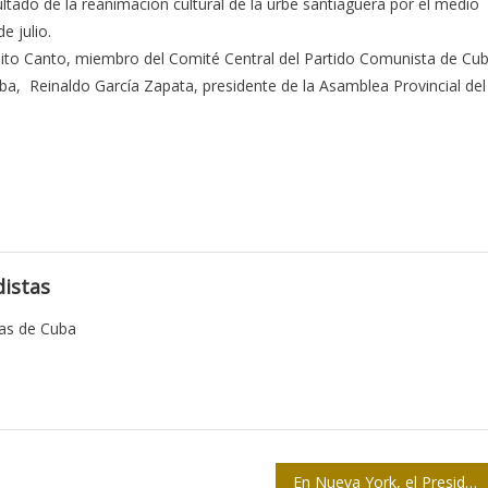
ultado de la reanimación cultural de la urbe santiaguera por el medio
e julio.
ósito Canto, miembro del Comité Central del Partido Comunista de Cu
uba, Reinaldo García Zapata, presidente de la Asamblea Provincial del
istas
tas de Cuba
En Nueva York, el Presidente Raúl Castro