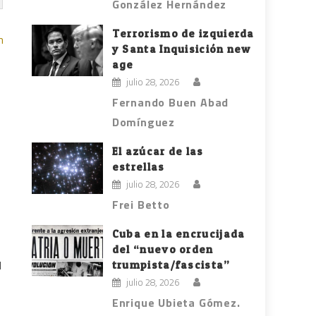
González Hernández
Terrorismo de izquierda
y Santa Inquisición new
age
julio 28, 2026
Fernando Buen Abad
Domínguez
El azúcar de las
estrellas
julio 28, 2026
Frei Betto
Cuba en la encrucijada
del “nuevo orden
trumpista/fascista”
d
julio 28, 2026
Enrique Ubieta Gómez.