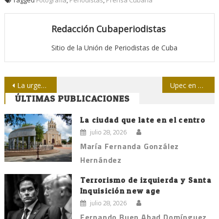
Redacción Cubaperiodistas
Sitio de la Unión de Periodistas de Cuba
Navegación
La urgencia de pensar la comunicación política
Upec en Las Tunas: Días de mover pensamiento y reconocer la obra anterior
ÚLTIMAS PUBLICACIONES
de
entradas
La ciudad que late en el centro
julio 28, 2026
María Fernanda González
Hernández
Terrorismo de izquierda y Santa
Inquisición new age
julio 28, 2026
Fernando Buen Abad Domínguez