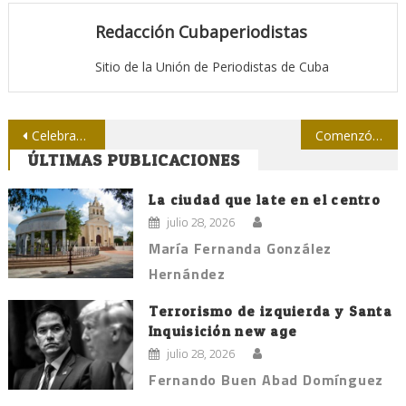
Redacción Cubaperiodistas
Sitio de la Unión de Periodistas de Cuba
Navegación
Celebran cumpleaños de una valiosa colega en la Upec santiaguera
Comenzó a trabajar el Jurado del Concurso 26 de Julio/2015
ÚLTIMAS PUBLICACIONES
de
entradas
La ciudad que late en el centro
julio 28, 2026
María Fernanda González
Hernández
Terrorismo de izquierda y Santa
Inquisición new age
julio 28, 2026
Fernando Buen Abad Domínguez