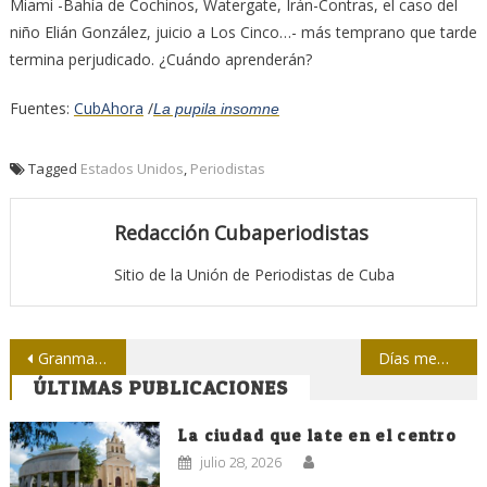
Miami -Bahía de Cochinos, Watergate, Irán-Contras, el caso del
niño Elián González, juicio a Los Cinco…- más temprano que tarde
termina perjudicado. ¿Cuándo aprenderán?
Fuentes:
CubAhora
/
La pupila insomne
Tagged
Estados Unidos
,
Periodistas
Redacción Cubaperiodistas
Sitio de la Unión de Periodistas de Cuba
Navegación
Granma: La Gloria de la televisión CNC
Días memorables para la prensa granmense
ÚLTIMAS PUBLICACIONES
de
entradas
La ciudad que late en el centro
julio 28, 2026