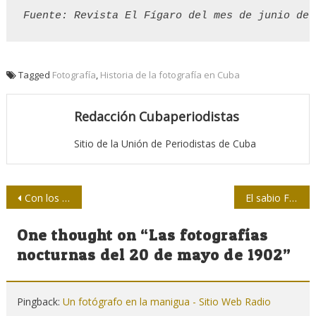
Fuente: Revista El Fígaro del mes de junio de 
Tagged
Fotografía
,
Historia de la fotografía en Cuba
Redacción Cubaperiodistas
Sitio de la Unión de Periodistas de Cuba
Navegación
Con los Cinco, junto a Martí
El sabio Felipe Poey, cubano de ciencias y letras
de
One thought on “
Las fotografías
entradas
nocturnas del 20 de mayo de 1902
”
Pingback:
Un fotógrafo en la manigua - Sitio Web Radio