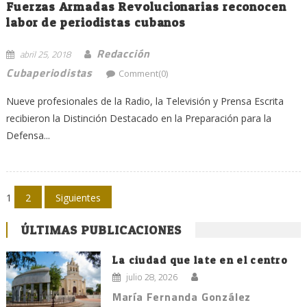
Fuerzas Armadas Revolucionarias reconocen
labor de periodistas cubanos
Redacción
abril 25, 2018
Cubaperiodistas
Comment(0)
Nueve profesionales de la Radio, la Televisión y Prensa Escrita
recibieron la Distinción Destacado en la Preparación para la
Defensa...
Navegación
1
2
Siguientes
de
ÚLTIMAS PUBLICACIONES
entradas
La ciudad que late en el centro
julio 28, 2026
María Fernanda González