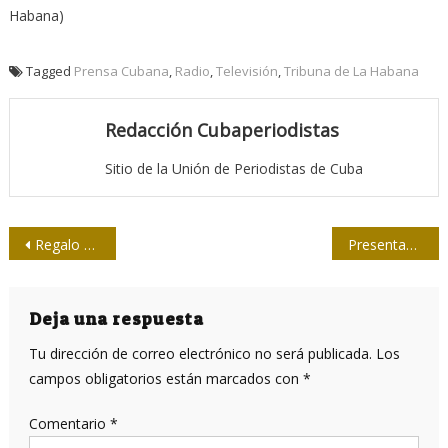
Habana)
Tagged
Prensa Cubana
,
Radio
,
Televisión
,
Tribuna de La Habana
Redacción Cubaperiodistas
Sitio de la Unión de Periodistas de Cuba
Navegación
Regalo con arte para periodistas avileños
Presentan Manual Comunicación e información estratégica en gobiernos locales
de
entradas
Deja una respuesta
Tu dirección de correo electrónico no será publicada.
Los
campos obligatorios están marcados con
*
Comentario
*