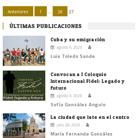
Navegación
Anteriores
1
…
26
27
de
ÚLTIMAS PUBLICACIONES
entradas
Cuba y su emigración
agosto 9, 2026
Luis Toledo Sande
Convocan a I Coloquio
Internacional Fidel: Legado y
futuro
agosto 9, 2026
Sofía González Angulo
La ciudad que late en el centro
julio 28, 2026
María Fernanda González