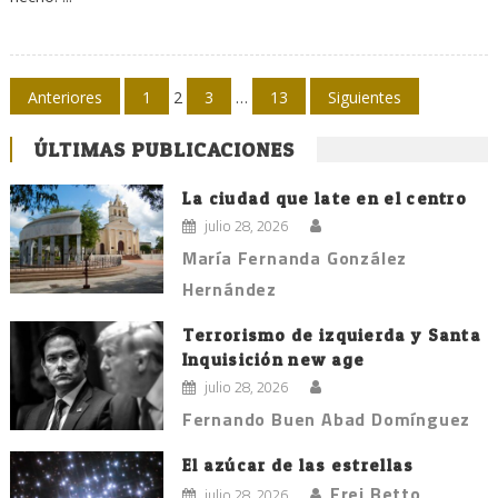
Navegación
Anteriores
1
2
3
…
13
Siguientes
de
ÚLTIMAS PUBLICACIONES
entradas
La ciudad que late en el centro
julio 28, 2026
María Fernanda González
Hernández
Terrorismo de izquierda y Santa
Inquisición new age
julio 28, 2026
Fernando Buen Abad Domínguez
El azúcar de las estrellas
Frei Betto
julio 28, 2026