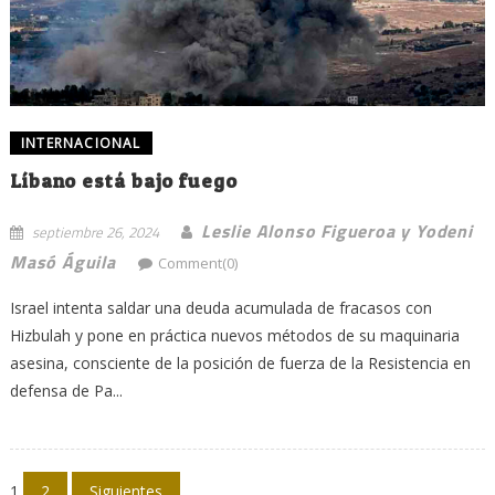
INTERNACIONAL
Líbano está bajo fuego
Leslie Alonso Figueroa y Yodeni
septiembre 26, 2024
Masó Águila
Comment(0)
Israel intenta saldar una deuda acumulada de fracasos con
Hizbulah y pone en práctica nuevos métodos de su maquinaria
asesina, consciente de la posición de fuerza de la Resistencia en
defensa de Pa...
Navegación
1
2
Siguientes