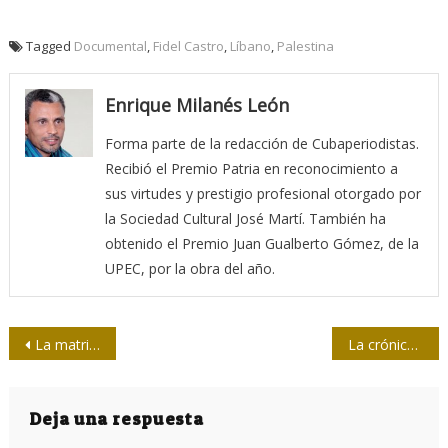
Tagged
Documental
,
Fidel Castro
,
Líbano
,
Palestina
Enrique Milanés León
Forma parte de la redacción de Cubaperiodistas.
Recibió el Premio Patria en reconocimiento a
sus virtudes y prestigio profesional otorgado por
la Sociedad Cultural José Martí. También ha
obtenido el Premio Juan Gualberto Gómez, de la
UPEC, por la obra del año.
Navegación
La matria (y su prole)
La crónica según Licitra: tiempo, carisma y resistencia
de
entradas
Deja una respuesta