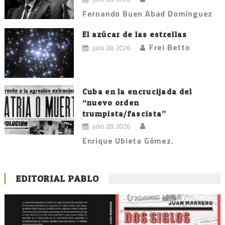
Fernando Buen Abad Domínguez
El azúcar de las estrellas
Frei Betto
julio 28, 2026
Cuba en la encrucijada del
“nuevo orden
trumpista/fascista”
julio 28, 2026
Enrique Ubieta Gómez.
EDITORIAL PABLO