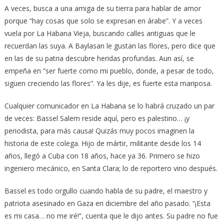
A veces, busca a una amiga de su tierra para hablar de amor
porque “hay cosas que solo se expresan en árabe”. Y a veces
vuela por La Habana Vieja, buscando calles antiguas que le
recuerdan las suya. A Baylasan le gustan las flores, pero dice que
en las de su patria descubre heridas profundas. Aun así, se
empeña en “ser fuerte como mi pueblo, donde, a pesar de todo,
siguen creciendo las flores”. Ya les dije, es fuerte esta mariposa.
Cualquier comunicador en La Habana se lo habrá cruzado un par
de veces: Bassel Salem reside aquí, pero es palestino… ¡y
periodista, para más causa! Quizás muy pocos imaginen la
historia de este colega. Hijo de mártir, militante desde los 14
años, llegó a Cuba con 18 años, hace ya 36. Primero se hizo
ingeniero mecánico, en Santa Clara; lo de reportero vino después.
Bassel es todo orgullo cuando habla de su padre, el maestro y
patriota asesinado en Gaza en diciembre del año pasado. “¡Esta
es mi casa… no me iré!”, cuenta que le dijo antes. Su padre no fue