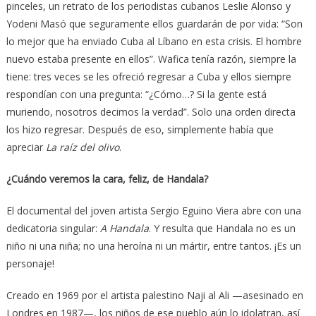
pinceles, un retrato de los periodistas cubanos Leslie Alonso y
Yodeni Masó que seguramente ellos guardarán de por vida: “Son
lo mejor que ha enviado Cuba al Líbano en esta crisis. El hombre
nuevo estaba presente en ellos”. Wafica tenía razón, siempre la
tiene: tres veces se les ofreció regresar a Cuba y ellos siempre
respondían con una pregunta: “¿Cómo…? Si la gente está
muriendo, nosotros decimos la verdad”. Solo una orden directa
los hizo regresar. Después de eso, simplemente había que
apreciar
La raíz del olivo
.
¿Cuándo veremos la cara, feliz, de Handala?
El documental del joven artista Sergio Eguino Viera abre con una
dedicatoria singular:
A Handala
. Y resulta que Handala no es un
niño ni una niña; no una heroína ni un mártir, entre tantos. ¡Es un
personaje!
Creado en 1969 por el artista palestino Naji al Ali —asesinado en
Londres en 1987—, los niños de ese pueblo aún lo idolatran, así