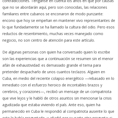
contradicciones. Ténganse en cuenta los años en que por causas
que no se abordarán aquí, pero son conocidas, las relaciones
familiares entre cubanos se enconaron de modo punzante:
encono que hoy se empeñan en mantener vivo representantes de
lo que fundadamente se ha llamado la cultura del odio. Pero esos
reductos de resentimiento, muchas veces manejado como
negocio, no son centro de atención para este artículo.
De algunas personas con quien ha conversado quien lo escribe
son las experiencias que a continuación se resumen sin el menor
afán de exhaustividad: es demasiado grande el tema para
pretender despacharlo de unos cuantos teclazos. Alguien en
Cuba, en medio del reciente colapso energético —rebasado en lo
inmediato con el esfuerzo heroico de incontables brazos y
cerebros, y corazones—, recibió un mensaje de un compatriota
que vive lejos y le habló de otros asuntos sin mencionar la crisis
agudizada que estaba viviendo el país. Ante eso, quien ha
permanecido en Cuba le respondió al compatriota ausente lo que
este le había preguntado, y añadió por su parte otra pregunta: si