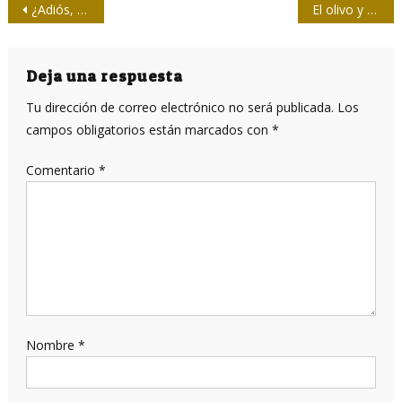
Navegación
¿Adiós, celulares? Mark Zuckerberg asegura que serán reemplazados
El olivo y el fin del eclipse en la cara de Handala
de
entradas
Deja una respuesta
Tu dirección de correo electrónico no será publicada.
Los
campos obligatorios están marcados con
*
Comentario
*
Nombre
*