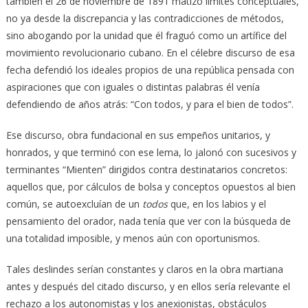
también el 26 de noviembre de 1891 matizó límites conceptuales,
no ya desde la discrepancia y las contradicciones de métodos,
sino abogando por la unidad que él fraguó como un artífice del
movimiento revolucionario cubano. En el célebre discurso de esa
fecha defendió los ideales propios de una república pensada con
aspiraciones que con iguales o distintas palabras él venía
defendiendo de años atrás: “Con todos, y para el bien de todos”.
Ese discurso, obra fundacional en sus empeños unitarios, y
honrados, y que terminó con ese lema, lo jalonó con sucesivos y
terminantes “Mienten” dirigidos contra destinatarios concretos:
aquellos que, por cálculos de bolsa y conceptos opuestos al bien
común, se autoexcluían de un
todos
que, en los labios y el
pensamiento del orador, nada tenía que ver con la búsqueda de
una totalidad imposible, y menos aún con oportunismos.
Tales deslindes serían constantes y claros en la obra martiana
antes y después del citado discurso, y en ellos sería relevante el
rechazo a los autonomistas y los anexionistas, obstáculos