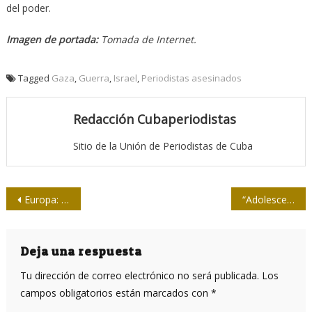
del poder.
Imagen de portada:
Tomada de Internet.
Tagged
Gaza
,
Guerra
,
Israel
,
Periodistas asesinados
Redacción Cubaperiodistas
Sitio de la Unión de Periodistas de Cuba
Navegación
Europa: control bajo el miedo (Vídeo)
“Adolescencia”: la serie que desnuda la violencia del capitalismo digital
de
entradas
Deja una respuesta
Tu dirección de correo electrónico no será publicada.
Los
campos obligatorios están marcados con
*