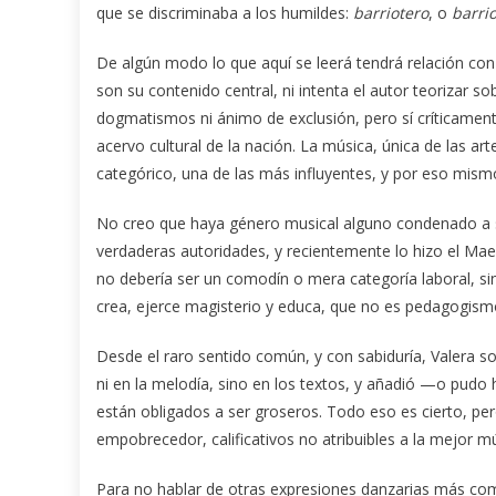
que se discriminaba a los humildes:
barriotero
, o
barri
De algún modo lo que aquí se leerá tendrá relación co
son su contenido central, ni intenta el autor teorizar s
dogmatismos ni ánimo de exclusión, pero sí críticamen
acervo cultural de la nación. La música, única de las a
categórico, una de las más influyentes, y por eso mism
No creo que haya género musical alguno condenado a se
verdaderas autoridades, y recientemente lo hizo el Mae
no debería ser un comodín o mera categoría laboral, s
crea, ejerce magisterio y educa, que no es pedagogism
Desde el raro sentido común, y con sabiduría, Valera s
ni en la melodía, sino en los textos, y añadió —o pud
están obligados a ser groseros. Todo eso es cierto, pe
empobrecedor, calificativos no atribuibles a la mejor m
Para no hablar de otras expresiones danzarias más com