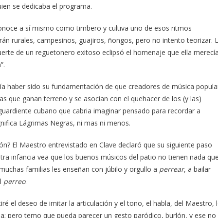
uien se dedicaba el programa.
conoce a sí mismo como timbero y cultiva uno de esos ritmos
rán rurales, campesinos, guajiros, ñongos, pero no intento teorizar. 
uerte de un reguetonero exitoso eclipsó el homenaje que ella merecía
”.
dría haber sido su fundamentación de que creadores de música popula
 que ganan terreno y se asocian con el quehacer de los (y las)
aguardiente cubano que cabria imaginar pensado para recordar a
gnifica Lágrimas Negras, ni mas ni menos.
ión? El Maestro entrevistado en Clave declaró que su siguiente paso
stra infancia vea que los buenos músicos del patio no tienen nada qu
 muchas familias les enseñan con júbilo y orgullo a
perrear
, a bailar
el
perreo
.
 el deseo de imitar la articulación y el tono, el habla, del Maestro, 
ana; pero temo que pueda parecer un gesto paródico, burlón, y ese no