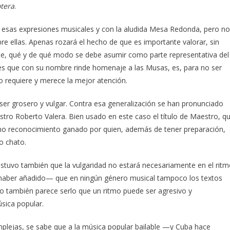
otera
.
n esas expresiones musicales y con la aludida Mesa Redonda, pero no
obre ellas. Apenas rozará el hecho de que es importante valorar, sin
te, qué y de qué modo se debe asumir como parte representativa del
rtes que con su nombre rinde homenaje a las Musas, es, para no ser
o requiere y merece la mejor atención.
r grosero y vulgar. Contra esa generalización se han pronunciado
stro Roberto Valera. Bien usado en este caso el título de Maestro, q
ino reconocimiento ganado por quien, además de tener preparación,
o chato.
ostuvo también que la vulgaridad no estará necesariamente en el rit
o haber añadido— que en ningún género musical tampoco los textos
ro también parece serlo que un ritmo puede ser agresivo y
úsica popular.
plejas, se sabe que a la música popular bailable —y Cuba hace