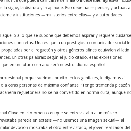
 música que pueda calificarse de mala o indeseable, agresiva inclus
la sigue, la disfruta y la aplaude. Eso debe hacer pensar, y actuar, a
ncierne a instituciones —ministerios entre ellas— y a autoridades
 aquello a lo que se supone que debemos aspirar y requiere cuidarse
aciones concretas. Una es que a un prestigioso comunicador social le
ía propaladas por el reguetón y otros géneros afines equivalen al latín
nces. En otras palabras: según el juicio citado, esas expresiones
ue en un futuro cercano será nuestro idioma español.
 profesional porque sufrimos prurito en los genitales, le digamos al
ar o a otras personas de máxima confianza: “Tengo tremenda picazón
bacanería reguetonera no se ha convertido en norma culta, aunque n
Canal Clave en el momento en que se entrevistaba a un músico
trevistaba parecía en éxtasis —no usemos una imagen sexual— al
imilar devoción mostraba el otro entrevistado, el joven realizador del