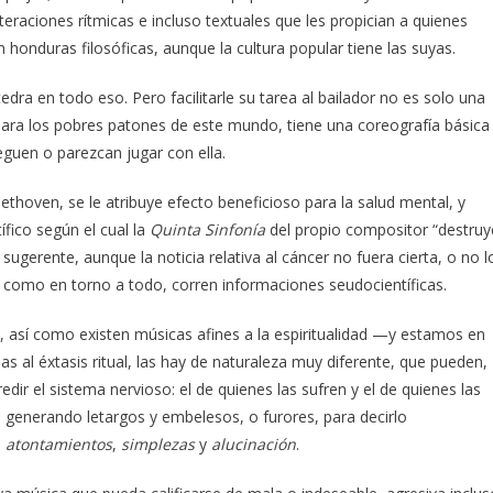
eraciones rítmicas e incluso textuales que les propician a quienes
 honduras filosóficas, aunque la cultura popular tiene las suyas.
dra en todo eso. Pero facilitarle su tarea al bailador no es solo una
 para los pobres patones de este mundo, tiene una coreografía básica
eguen o parezcan jugar con ella.
ethoven, se le atribuye efecto beneficioso para la salud mental, y
ífico según el cual la
Quinta Sinfonía
del propio compositor “destruy
 sugerente, aunque la noticia relativa al cáncer no fuera cierta, o no l
 como en torno a todo, corren informaciones seudocientíficas.
, así como existen músicas afines a la espiritualidad —y estamos en
das al éxtasis ritual, las hay de naturaleza muy diferente, que pueden,
ir el sistema nervioso: el de quienes las sufren y el de quienes las
e generando letargos y embelesos, o furores, para decirlo
o
atontamientos
,
simplezas
y
alucinación
.