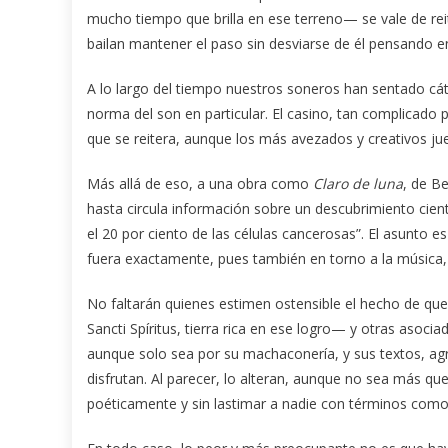
mucho tiempo que brilla en ese terreno— se vale de reit
bailan mantener el paso sin desviarse de él pensando en
A lo largo del tiempo nuestros soneros han sentado cáte
norma del son en particular. El casino, tan complicado
que se reitera, aunque los más avezados y creativos ju
Más allá de eso, a una obra como
Claro
de luna
, de Be
hasta circula información sobre un descubrimiento cient
el 20 por ciento de las células cancerosas”. El asunto es
fuera exactamente, pues también en torno a la música,
No faltarán quienes estimen ostensible el hecho de que
Sancti Spíritus, tierra rica en ese logro— y otras asocia
aunque solo sea por su machaconería, y sus textos, agred
disfrutan. Al parecer, lo alteran, aunque no sea más qu
poéticamente y sin lastimar a nadie con términos com