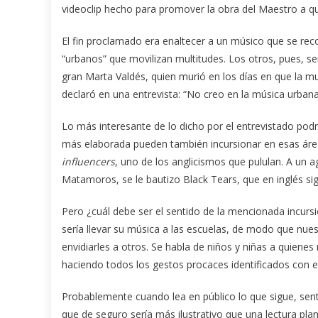
videoclip hecho para promover la obra del Maestro a q
El fin proclamado era enaltecer a un músico que se re
“urbanos” que movilizan multitudes. Los otros, pues, se
gran Marta Valdés, quien murió en los días en que la m
declaró en una entrevista: “No creo en la música urbana
Lo más interesante de lo dicho por el entrevistado po
más elaborada pueden también incursionar en esas áreas
influencers
, uno de los anglicismos que pululan. A un 
Matamoros, se le bautizo Black Tears, que en inglés si
Pero ¿cuál debe ser el sentido de la mencionada incurs
sería llevar su música a las escuelas, de modo que nue
envidiarles a otros. Se habla de niños y niñas a quienes
haciendo todos los gestos procaces identificados con 
Probablemente cuando lea en público lo que sigue, sentiré
que de seguro sería más ilustrativo que una lectura pl