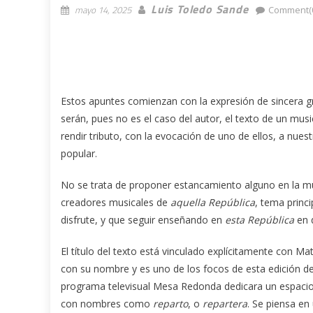
Luis Toledo Sande
mayo 14, 2025
Comment(
Estos apuntes comienzan con la expresión de sincera g
serán, pues no es el caso del autor, el texto de un m
rendir tributo, con la evocación de uno de ellos, a nues
popular.
No se trata de proponer estancamiento alguno en la mús
creadores musicales de
aquella República
, tema princ
disfrute, y que seguir enseñando en
esta República
en 
El título del texto está vinculado explícitamente con M
con su nombre y es uno de los focos de esta edición d
programa televisual Mesa Redonda dedicara un espacio 
con nombres como
reparto
, o
repartera
. Se piensa en