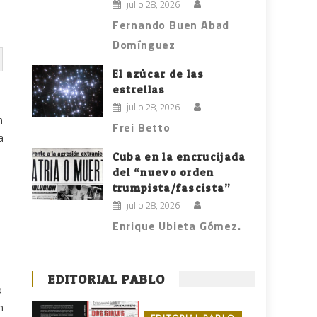
julio 28, 2026
Fernando Buen Abad
Domínguez
El azúcar de las
estrellas
julio 28, 2026
n
Frei Betto
a
Cuba en la encrucijada
del “nuevo orden
trumpista/fascista”
julio 28, 2026
Enrique Ubieta Gómez.
EDITORIAL PABLO
o
n