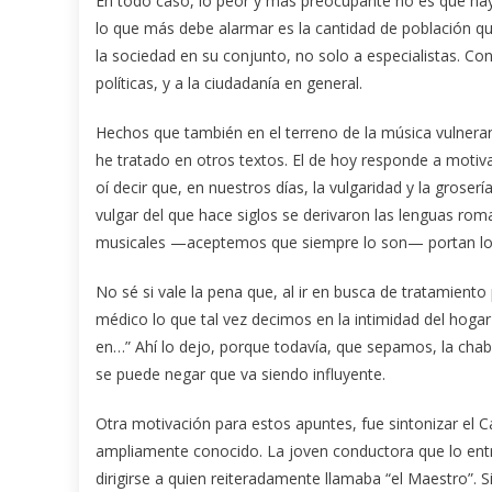
En todo caso, lo peor y más preocupante no es que haya
lo que más debe alarmar es la cantidad de población que 
la sociedad en su conjunto, no solo a especialistas. Co
políticas, y a la ciudadanía en general.
Hechos que también en el terreno de la música vulneran
he tratado en otros textos. El de hoy responde a motiv
oí decir que, en nuestros días, la vulgaridad y la groser
vulgar del que hace siglos se derivaron las lenguas roma
musicales —aceptemos que siempre lo son— portan lo q
No sé si vale la pena que, al ir en busca de tratamiento
médico lo que tal vez decimos en la intimidad del hog
en…” Ahí lo dejo, porque todavía, que sepamos, la cha
se puede negar que va siendo influyente.
Otra motivación para estos apuntes, fue sintonizar el 
ampliamente conocido. La joven conductora que lo en
dirigirse a quien reiteradamente llamaba “el Maestro”. S