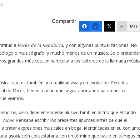
0)
Compartir
Más
0
ratitud a
Voces de la República
, y con algunas puntualizaciones. No
usicólogo o musicógrafo, y mucho menos de un músico. Solo pretende
tros grandes músicos, en particular a los cultores de la llamada músic
ica, que es también una realidad viva y en evolución. Pero los
ipal de
Voces
, tienen mucho que seguir aportando para nuestro
que vivimos.
atamoros, pero debe entenderse alusivo también al trío que él fundó
e
Voces
. Pensaba escribir los presentes apuntes antes de que el
a tratar expresiones musicales en boga, identificadas en su conjunt
 una asociación contestataria con un término que nació en tiempos e