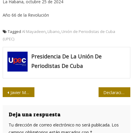
La Habana, octubre 25 de 2024
Año 66 de la Revolución
Tagged
Al Mayadeen
,
Líbano
,
Unión de Periodistas de Cuba
(UPEC)
Presidencia De La Unión De
Periodistas De Cuba
Navegación
Javier Milei y otra censura “libertaria”
Declaración del XX Foro de la Sociedad Civil Cubana en contra del bloqueo
de
entradas
Deja una respuesta
Tu dirección de correo electrónico no será publicada.
Los
campos obligatorios están marcados con
*