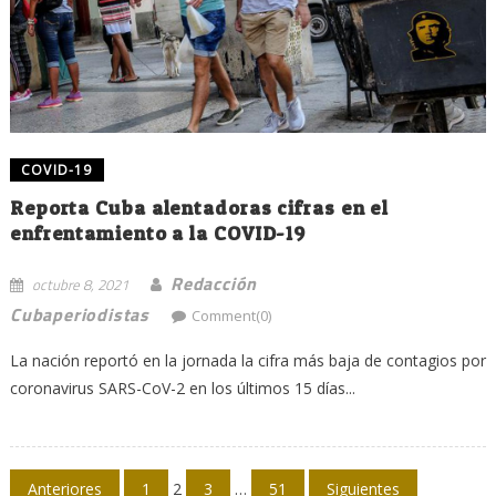
COVID-19
Reporta Cuba alentadoras cifras en el
enfrentamiento a la COVID-19
Redacción
octubre 8, 2021
Cubaperiodistas
Comment(0)
La nación reportó en la jornada la cifra más baja de contagios por
coronavirus SARS-CoV-2 en los últimos 15 días...
Navegación
Anteriores
1
2
3
…
51
Siguientes