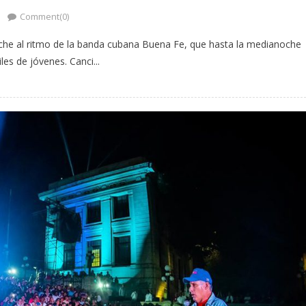
Comment(0)
oche al ritmo de la banda cubana Buena Fe, que hasta la medianoche
es de jóvenes. Canci...