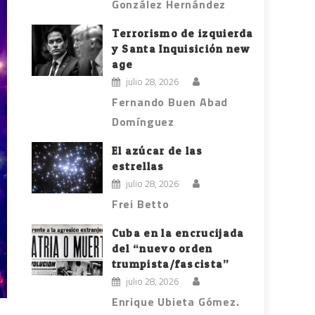
González Hernández
Terrorismo de izquierda
y Santa Inquisición new
age
julio 28, 2026
Fernando Buen Abad
Domínguez
El azúcar de las
estrellas
julio 28, 2026
Frei Betto
Cuba en la encrucijada
del “nuevo orden
trumpista/fascista”
julio 28, 2026
Enrique Ubieta Gómez.