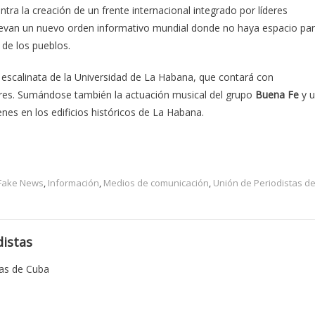
ntra la creación de un frente internacional integrado por líderes
uevan un nuevo orden informativo mundial donde no haya espacio pa
 de los pueblos.
a escalinata de la Universidad de La Habana, que contará con
deres. Sumándose también la actuación musical del grupo
Buena Fe
y 
es en los edificios históricos de La Habana.
Fake News
,
Información
,
Medios de comunicación
,
Unión de Periodistas d
istas
tas de Cuba