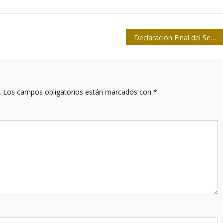
Declaración Final del Segundo Coloquio Internacional “Patria”
.
Los campos obligatorios están marcados con
*