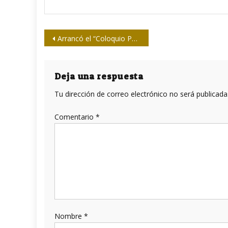
Navegación
Arrancó el “Coloquio Patria” contra las fake news y el bloqueo digital a Cuba
de
entradas
Deja una respuesta
Tu dirección de correo electrónico no será publicada
Comentario
*
Nombre
*