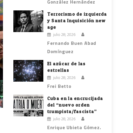
González Hernández
Terrorismo de izquierda
y Santa Inquisición new
age
julio 28, 2026
Fernando Buen Abad
Domínguez
El azúcar de las
estrellas
julio 28, 2026
Frei Betto
Cuba en la encrucijada
del “nuevo orden
trumpista/fascista”
julio 28, 2026
Enrique Ubieta Gómez.