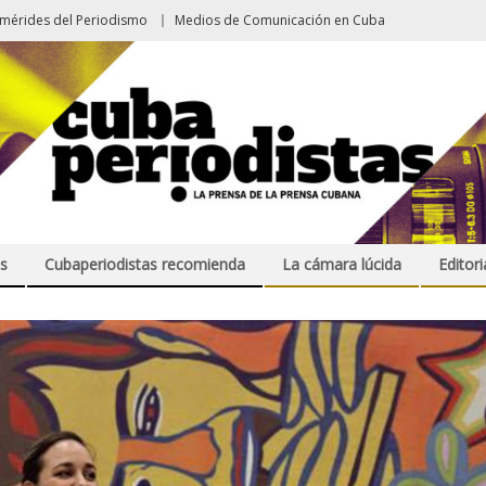
emérides del Periodismo
Medios de Comunicación en Cuba
s
Cubaperiodistas recomienda
La cámara lúcida
Editori