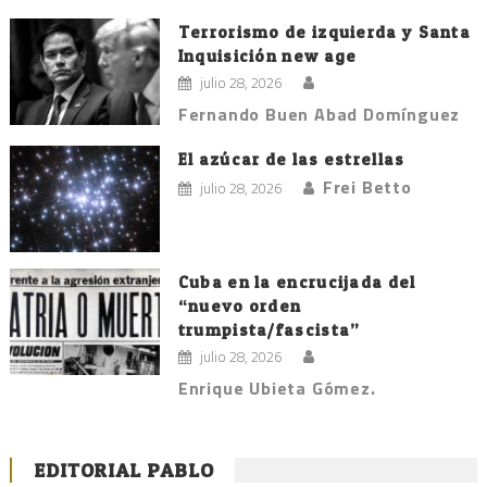
Terrorismo de izquierda y Santa
Inquisición new age
julio 28, 2026
Fernando Buen Abad Domínguez
El azúcar de las estrellas
Frei Betto
julio 28, 2026
Cuba en la encrucijada del
“nuevo orden
trumpista/fascista”
julio 28, 2026
Enrique Ubieta Gómez.
EDITORIAL PABLO