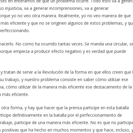
es en enterarnos de que un problema ocurre. Todo esto va a gener
o injusticia, va a generar incomprensiones, va a generar
, porque yo no veo otra manera. Realmente, yo no veo manera de que
s eficiente y que no se originen algunos de estos problemas, y q
 perfeccionando.
acerlo. No como ha ocurrido tantas veces. Se manda una circular, s
, porque empieza a producir efecto negativo y es verdad que puede
 tratan de servir a la Revolución de la forma en que ellos creen que 
su trabajo, y nuestro problema consiste en saber cómo utilizar ese
a, cómo utilizar de la manera más eficiente ese destacamento de la
 más eficiente.
 otra forma, y hay que hacer que la prensa participe en esta batalla
ticipe definitivamente en la batalla por el perfeccionamiento de
rabaje, participe de una manera más eficiente. No es que no particip
as positivas que ha hecho en muchos momentos y que hace, incluso, 