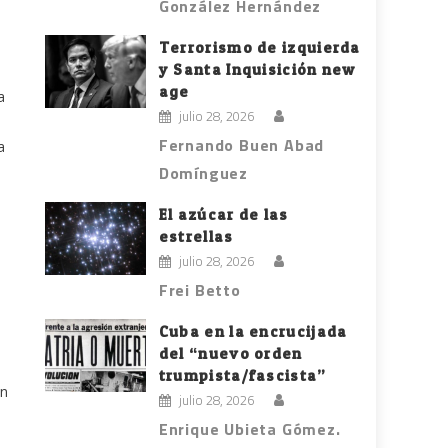
González Hernández
Terrorismo de izquierda
y Santa Inquisición new
age
a
julio 28, 2026
Fernando Buen Abad
a
Domínguez
El azúcar de las
estrellas
julio 28, 2026
Frei Betto
Cuba en la encrucijada
del “nuevo orden
trumpista/fascista”
an
julio 28, 2026
Enrique Ubieta Gómez.