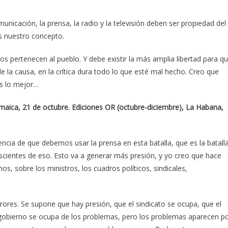
nicación, la prensa, la radio y la televisión deben ser propiedad del
es nuestro concepto.
s pertenecen al pueblo. Y debe existir la más amplia libertad para q
de la causa, en la crítica dura todo lo que esté mal hecho. Creo que
es lo mejor…
amaica, 21 de octubre. Ediciones OR (octubre-diciembre), La Habana,
cia de que debemos usar la prensa en esta batalla, que es la batall
scientes de eso. Esto va a generar más presión, y yo creo que hace
s, sobre los ministros, los cuadros políticos, sindicales,
rrores. Se supone que hay presión, que el sindicato se ocupa, que el
gobierno se ocupa de los problemas, pero los problemas aparecen p