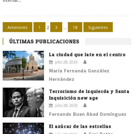
Internac...
Navegación
Anteriores
1
2
3
…
18
Siguientes
de
ÚLTIMAS PUBLICACIONES
entradas
La ciudad que late en el centro
julio 28, 2026
María Fernanda González
Hernández
Terrorismo de izquierda y Santa
Inquisición new age
julio 28, 2026
Fernando Buen Abad Domínguez
El azúcar de las estrellas