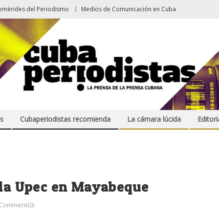
emérides del Periodismo
Medios de Comunicación en Cuba
s
Cubaperiodistas recomienda
La cámara lúcida
Editori
e la Upec en Mayabeque
Comment(0)