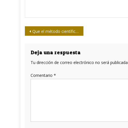
Navegación
Que el método científico predomine en la sociedad cubana
de
entradas
Deja una respuesta
Tu dirección de correo electrónico no será publicada
Comentario
*