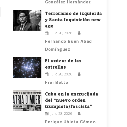
González Hernández
Terrorismo de izquierda
y Santa Inquisición new
age
julio 28, 2026
Fernando Buen Abad
Domínguez
El azúcar de las
estrellas
julio 28, 2026
Frei Betto
Cuba en la encrucijada
del “nuevo orden
trumpista/fascista”
julio 28, 2026
Enrique Ubieta Gómez.