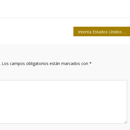
Intenta Estados Unidos construir acusación contra Julian Assange basada en la Ley de Espionaje
.
Los campos obligatorios están marcados con
*