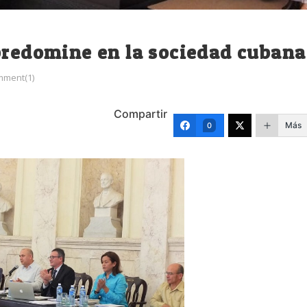
predomine en la sociedad cubana
ment(1)
Compartir
Más
0