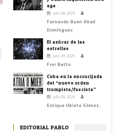
age
julio 28, 2026
Fernando Buen Abad
Domínguez
El azúcar de las
estrellas
julio 28, 2026
Frei Betto
Cuba en la encrucijada
del “nuevo orden
trumpista/fascista”
julio 28, 2026
Enrique Ubieta Gómez.
EDITORIAL PABLO