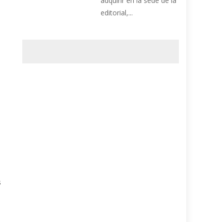
adquirir en la sede de la
editorial,...
s