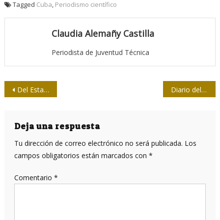
Tagged
Cuba
,
Periodismo científico
Claudia Alemañy Castilla
Periodista de Juventud Técnica
Navegación
Del Estado televisivo haitiano al plano de la realidad (II parte)
Diario del Vaticano suspende tirada temporalmente
de
entradas
Deja una respuesta
Tu dirección de correo electrónico no será publicada.
Los
campos obligatorios están marcados con
*
Comentario
*