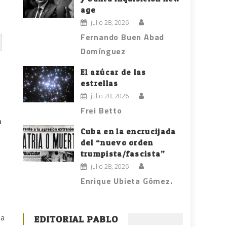
age
julio 28, 2026
Fernando Buen Abad
Domínguez
El azúcar de las
estrellas
julio 28, 2026
Frei Betto
n
Cuba en la encrucijada
del “nuevo orden
trumpista/fascista”
julio 28, 2026
Enrique Ubieta Gómez.
la
EDITORIAL PABLO