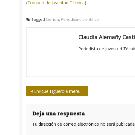
(
Tomado de Juventud Técnica
)
Tagged
Ciencia
,
Periodismo científico
Claudia Alemañy Casti
Periodista de Juventud Técni
Navegación
Enrique Figuerola merece un gran homenaje
de
entradas
Deja una respuesta
Tu dirección de correo electrónico no será publicada