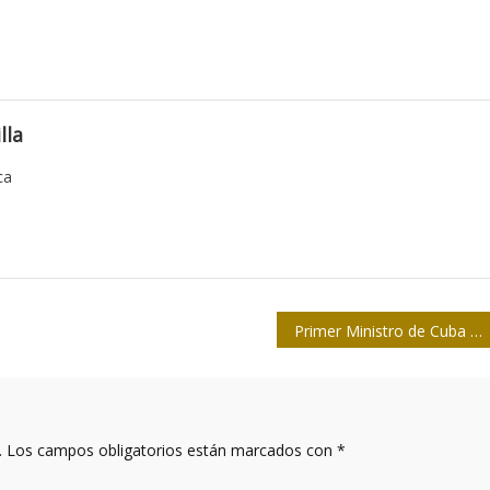
lla
ca
Primer Ministro de Cuba intercambió con profesionales del Telecentro Tunasvisión
.
Los campos obligatorios están marcados con
*