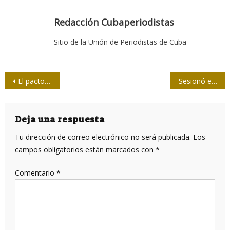
Redacción Cubaperiodistas
Sitio de la Unión de Periodistas de Cuba
Navegación
El pacto que los científicos cubanos trabajan por cumplir
Sesionó en Camagüey taller sobre redes y videoblogs auspiciado por la UPEC
de
entradas
Deja una respuesta
Tu dirección de correo electrónico no será publicada.
Los
campos obligatorios están marcados con
*
Comentario
*