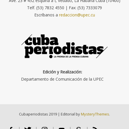
Ave. 23 # 452 esquina a I, Vedado, La Habana Cuba (10400)
Telf. (53) 7832 4550 | Fax: (53) 7333079
Escríbanos a
redaccion@upec.cu
Edición y Realización:
Departamento de Comunicación de la UPEC
Cubaperiodistas 2019
|
Editorial by
MysteryThemes
.