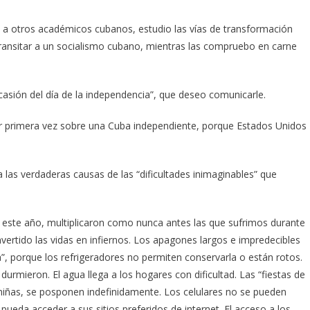
to a otros académicos cubanos, estudio las vías de transformación
transitar a un socialismo cubano, mientras las compruebo en carne
asión del día de la independencia”, que deseo comunicarle.
 primera vez sobre una Cuba independiente, porque Estados Unidos
as verdaderas causas de las “dificultades inimaginables” que
 este año, multiplicaron como nunca antes las que sufrimos durante
vertido las vidas en infiernos. Los apagones largos e impredecibles
”, porque los refrigeradores no permiten conservarla o están rotos.
urmieron. El agua llega a los hogares con dificultad. Las “fiestas de
 niñas, se posponen indefinidamente. Los celulares no se pueden
ueda acceder a sus sitios preferidos de internet. El acceso a los