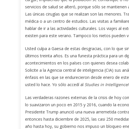
servicios de salud se alteró, porque sólo se mantienen a
Las únicas cirugías que se realizan son las menores. Tra
médica o a un centro de estudios. Las visitas a famili
hablar de ir a las actividades culturales. Los viajes al e
existen para este verano. Tampoco los nietos pueden v
Usted culpa a Gaesa de estas desgracias, con lo que sim
últimos treinta años. Es una funesta práctica para un d
acontecimientos en los países con quienes desea colab
Solicite a la Agencia central de inteligencia (CIA) sus a
énfasis en las que se endurecieron desde enero de es
usted lo hace. Yo sólo accedí al
Studies in Intelligence
Las verdaderas razones externas de la crisis de hoy co
lo suavizaron un poco en 2015 y 2016, cuando la econom
Presidente Trump anunció una nueva arremetida contra
entonces hasta diciembre de 2025, las casi 250 medidas
año hasta hoy, su gobierno nos impuso un bloqueo ene