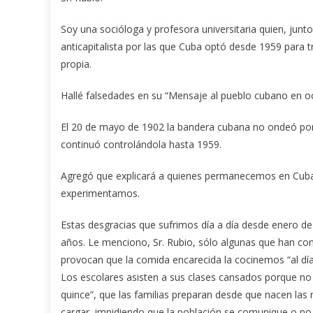
Soy una socióloga y profesora universitaria quien, jun
anticapitalista por las que Cuba optó desde 1959 para 
propia.
Hallé falsedades en su “Mensaje al pueblo cubano en oc
El 20 de mayo de 1902 la bandera cubana no ondeó por
continuó controlándola hasta 1959.
Agregó que explicará a quienes permanecemos en Cuba l
experimentamos.
Estas desgracias que sufrimos día a día desde enero de
años. Le menciono, Sr. Rubio, sólo algunas que han con
provocan que la comida encarecida la cocinemos “al día
Los escolares asisten a sus clases cansados porque no d
quince”, que las familias preparan desde que nacen las
cargar, impidiendo que la población se comunique o no p