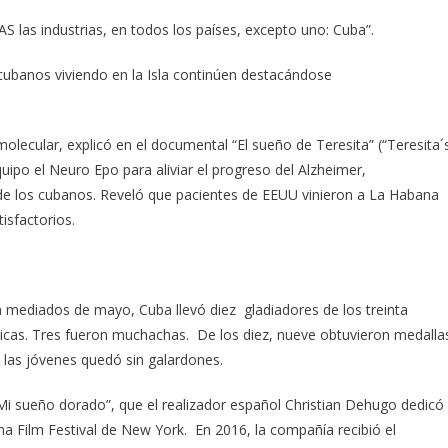
 las industrias, en todos los países, excepto uno: Cuba”.
cubanos viviendo en la Isla continúen destacándose
olecular, explicó en el documental “El sueño de Teresita” (“Teresita´
uipo el Neuro Epo para aliviar el progreso del Alzheimer,
 de los cubanos. Reveló que pacientes de EEUU vinieron a La Habana
isfactorios.
a mediados de mayo, Cuba llevó diez gladiadores de los treinta
micas. Tres fueron muchachas. De los diez, nueve obtuvieron medalla
 las jóvenes quedó sin galardones.
Mi sueño dorado”, que el realizador español Christian Dehugo dedicó
a Film Festival de New York. En 2016, la compañía recibió el