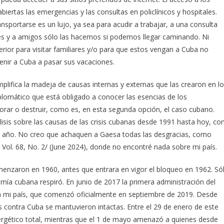
biertas las emergencias y las consultas en policlínicos y hospitales.
nsportarse es un lujo, ya sea para acudir a trabajar, a una consulta
ares y a amigos sólo las hacemos si podemos llegar caminando. Ni
xterior para visitar familiares y/o para que estos vengan a Cuba no
enir a Cuba a pasar sus vacaciones.
plifica la madeja de causas internas y externas que las crearon en l
iplomático que está obligado a conocer las esencias de los
orar o destruir, como es, en esta segunda opción, el caso cubano.
nálisis sobre las causas de las crisis cubanas desde 1991 hasta hoy, co
te año. No creo que achaquen a Gaesa todas las desgracias, como
/ Vol. 68, No. 2/ (June 2024), donde no encontré nada sobre mi país.
menzaron en 1960, antes que entrara en vigor el bloqueo en 1962. Só
ía cubana respiró. En junio de 2017 la primera administración del
 mi país, que comenzó oficialmente en septiembre de 2019. Desde
 contra Cuba se mantuvieron intactas. Entre el 29 de enero de este
rgético total, mientras que el 1 de mayo amenazó a quienes desde