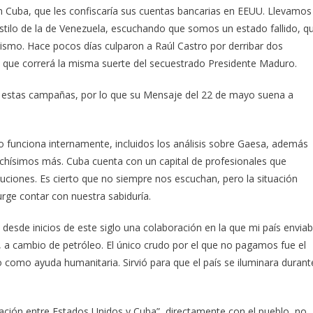
 Cuba, que les confiscaría sus cuentas bancarias en EEUU. Llevamos
tilo de la de Venezuela, escuchando que somos un estado fallido, q
ismo. Hace pocos días culparon a Raúl Castro por derribar dos
n que correrá la misma suerte del secuestrado Presidente Maduro.
de estas campañas, por lo que su Mensaje del 22 de mayo suena a
funciona internamente, incluidos los análisis sobre Gaesa, además
uchísimos más. Cuba cuenta con un capital de profesionales que
uciones. Es cierto que no siempre nos escuchan, pero la situación
urge contar con nuestra sabiduría.
 desde inicios de este siglo una colaboración en la que mi país envia
e, a cambio de petróleo. El único crudo por el que no pagamos fue el
o como ayuda humanitaria. Sirvió para que el país se iluminara durant
ación entre Estados Unidos y Cuba”, directamente con el pueblo, no