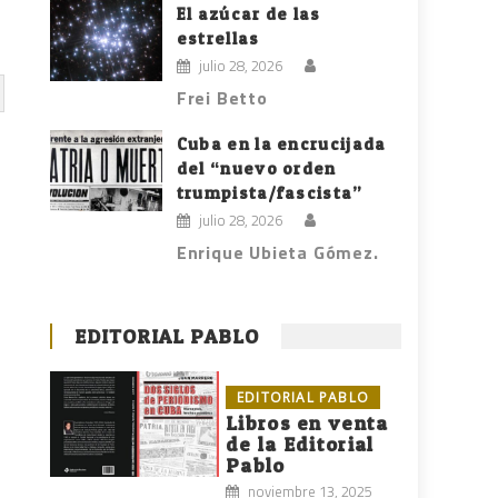
El azúcar de las
estrellas
julio 28, 2026
Frei Betto
Cuba en la encrucijada
del “nuevo orden
trumpista/fascista”
julio 28, 2026
Enrique Ubieta Gómez.
EDITORIAL PABLO
EDITORIAL PABLO
Libros en venta
de la Editorial
Pablo
noviembre 13, 2025