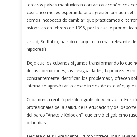
terceros países mantuvieran contactos económicos con
casi cinco meses esperando una agresión armada del es
somos incapaces de cambiar, que practicamos el terror
avionetas en febrero de 1996, por lo que le pronostica
Usted, Sr. Rubio, ha sido el arquitecto más relevante 
hipocresía.
Deje que los cubanos sigamos transformando lo que no 
de las corrupciones, las desigualdades, la pobreza y m
constantemente identifican los problemas y ofrecen sol
interna se agravó tanto desde inicios de este año, que 
Cuba nunca recibió petróleo gratis de Venezuela. Existió
profesionales de la salud, de la educación y del deport
del barco “Anatoly Kolodkin”, que envió el gobierno rus
ocho días.
Declara que su Presidente Trump “ofrece una nueva rel