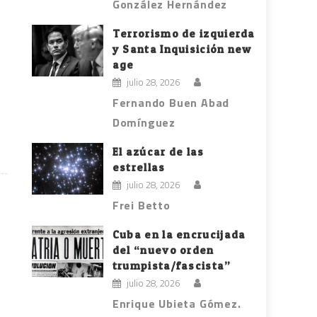
González Hernández
Terrorismo de izquierda
y Santa Inquisición new
age
julio 28, 2026
Fernando Buen Abad
,
Domínguez
El azúcar de las
estrellas
julio 28, 2026
Frei Betto
Cuba en la encrucijada
del “nuevo orden
trumpista/fascista”
julio 28, 2026
Enrique Ubieta Gómez.