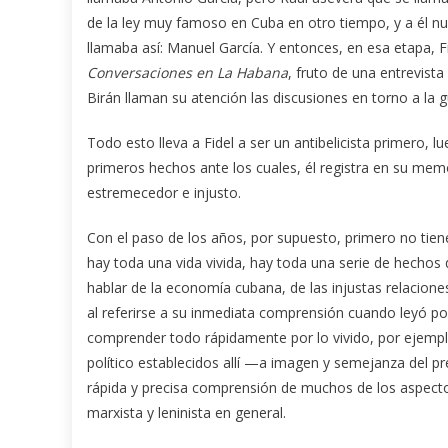
de la ley muy famoso en Cuba en otro tiempo, y a él nunc
llamaba así: Manuel García. Y entonces, en esa etapa, F
Conversaciones en La Habana
, fruto de una entrevista
Birán llaman su atención las discusiones en torno a la gu
Todo esto lleva a Fidel a ser un antibelicista primero, l
primeros hechos ante los cuales, él registra en su memo
estremecedor e injusto.
Con el paso de los años, por supuesto, primero no tiene
hay toda una vida vivida, hay toda una serie de hechos d
hablar de la economía cubana, de las injustas relaciones
al referirse a su inmediata comprensión cuando leyó po
comprender todo rápidamente por lo vivido, por ejemplo
político establecidos allí —a imagen y semejanza del p
rápida y precisa comprensión de muchos de los aspectos e
marxista y leninista en general.