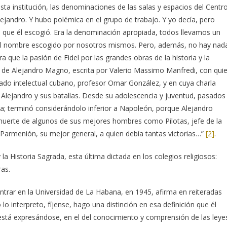
sta institución, las denominaciones de las salas y espacios del Centr
Alejandro. Y hubo polémica en el grupo de trabajo. Y yo decía, pero
 que él escogió. Era la denominación apropiada, todos llevamos un
el nombre escogido por nosotros mismos. Pero, además, no hay nad
ra que la pasión de Fidel por las grandes obras de la historia y la
da de Alejandro Magno, escrita por Valerio Massimo Manfredi, con qui
ado intelectual cubano, profesor Omar González, y en cuya charla
Alejandro y sus batallas. Desde su adolescencia y juventud, pasados
rica; terminó considerándolo inferior a Napoleón, porque Alejandro
 muerte de algunos de sus mejores hombres como Pilotas, jefe de la
 Parmenión, su mejor general, a quien debía tantas victorias…”
[2]
.
 la Historia Sagrada, esta última dictada en los colegios religiosos:
ras.
ntrar en la Universidad de La Habana, en 1945, afirma en reiteradas
lo interpreto, fíjense, hago una distinción en esa definición que él
 está expresándose, en el del conocimiento y comprensión de las leye