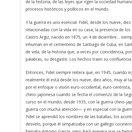
de la historia, de las leyes que rigen la sociedad human
procesos históricos y políticos en el mundo.
Y la guerra es uno esencial. Fidel, desde los nueve, die
relacionadas con la vida en su casa, la presencia de l
Castro Argiz, nacido en 1875, un 4 de diciembre… siempr
inhuman en el cementerio de Santiago de Cuba, en Santa
de vida, de la historia que, a veces por coincidencia, 
palabras, su desgaste. Los hechos traen su confluencia 
Entonces, Fidel siempre reitera que, en 1945, cuando ing
realmente él está desde los nueve, diez años, muy al t
por el enfoque o visión euro-occidental, euro-centrista, 
chino-japonesa cuando se fecha el comienzo de la Segu
curso en el mundo, desde 1935, con la guerra chino-japo
guerra con mucha atención— y en especial con la guerra
Fidel se aprendió los nombres de las batallas, los acon
desvelo, porque él simpatizaba con un gallego cocinero
llamaba Antonio García, pero Raúl asevera que se llam