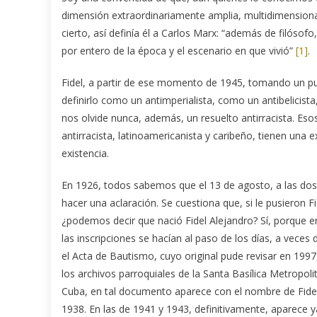
dimensión extraordinariamente amplia, multidimensional,
cierto, así definía él a Carlos Marx: “además de filósofo
por entero de la época y el escenario en que vivió”
[1]
.
Fidel, a partir de ese momento de 1945, tomando un pu
definirlo como un antimperialista, como un antibelicista
nos olvide nunca, además, un resuelto antirracista. Esos 
antirracista, latinoamericanista y caribeño, tienen una 
existencia.
En 1926, todos sabemos que el 13 de agosto, a las dos 
hacer una aclaración. Se cuestiona que, si le pusieron Fi
¿podemos decir que nació Fidel Alejandro? Sí, porque en 
las inscripciones se hacían al paso de los días, a veces 
el Acta de Bautismo, cuyo original pude revisar en 199
los archivos parroquiales de la Santa Basílica Metropol
Cuba, en tal documento aparece con el nombre de Fidel H
1938. En las de 1941 y 1943, definitivamente, aparece 