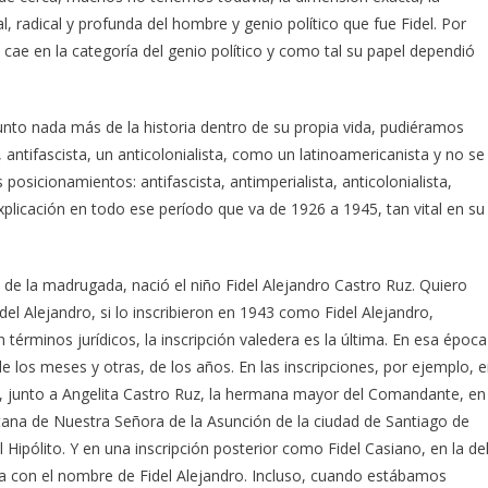
 radical y profunda del hombre y genio político que fue Fidel. Por
, cae en la categoría del genio político y como tal su papel dependió
nto nada más de la historia dentro de su propia vida, pudiéramos
, antifascista, un anticolonialista, como un latinoamericanista y no se
posicionamientos: antifascista, antimperialista, anticolonialista,
explicación en todo ese período que va de 1926 a 1945, tan vital en su
de la madrugada, nació el niño Fidel Alejandro Castro Ruz. Quiero
del Alejandro, si lo inscribieron en 1943 como Fidel Alejandro,
términos jurídicos, la inscripción valedera es la última. En esa época
de los meses y otras, de los años. En las inscripciones, por ejemplo, 
7, junto a Angelita Castro Ruz, la hermana mayor del Comandante, en
itana de Nuestra Señora de la Asunción de la ciudad de Santiago de
ipólito. Y en una inscripción posterior como Fidel Casiano, en la de
ya con el nombre de Fidel Alejandro. Incluso, cuando estábamos