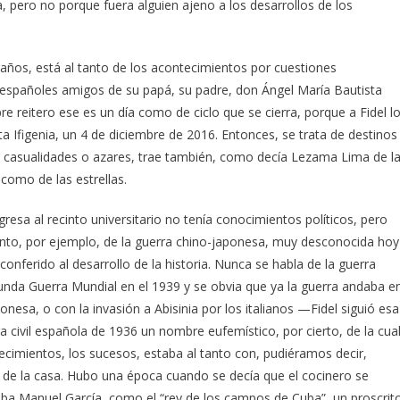
a, pero no porque fuera alguien ajeno a los desarrollos de los
z años, está al tanto de los acontecimientos por cuestiones
os españoles amigos de su papá, su padre, don Ángel María Bautista
e reitero ese es un día como de ciclo que se cierra, porque a Fidel l
 Ifigenia, un 4 de diciembre de 2016. Entonces, se trata de destinos
por casualidades o azares, trae también, como decía Lezama Lima de l
como de las estrellas.
resa al recinto universitario no tenía conocimientos políticos, pero
anto, por ejemplo, de la guerra chino-japonesa, muy desconocida hoy
conferido al desarrollo de la historia. Nunca se habla de la guerra
nda Guerra Mundial en el 1939 y se obvia que ya la guerra andaba e
nesa, o con la invasión a Abisinia por los italianos —Fidel siguió esa
 civil española de 1936 un nombre eufemístico, por cierto, de la cua
tecimientos, los sucesos, estaba al tanto con, pudiéramos decir,
 de la casa. Hubo una época cuando se decía que el cocinero se
aba Manuel García, como el “rey de los campos de Cuba”, un proscrit