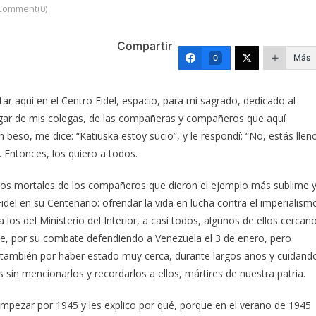
Comment(0)
Compartir
Más
0
tar aquí en el Centro Fidel, espacio, para mí sagrado, dedicado al
ugar de mis colegas, de las compañeras y compañeros que aquí
 beso, me dice: “Katiuska estoy sucio”, y le respondí: “No, estás llen
. Entonces, los quiero a todos.
estos mortales de los compañeros que dieron el ejemplo más sublime 
del en su Centenario: ofrendar la vida en lucha contra el imperialism
los del Ministerio del Interior, a casi todos, algunos de ellos cercan
e, por su combate defendiendo a Venezuela el 3 de enero, pero
, también por haber estado muy cerca, durante largos años y cuidand
 sin mencionarlos y recordarlos a ellos, mártires de nuestra patria.
 empezar por 1945 y les explico por qué, porque en el verano de 1945