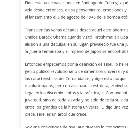
Fidel estaba de vacaciones en Santiago de Cuba y, ¿qué
vida desde entonces, en su pensamiento, emociones y 
al lanzamiento el 6 de agosto de 1945 de la bomba at
Transcurridas varias décadas desde aquel acto abominabl
Unidos Barack Obama cuando visitó Hiroshima; allí Obam
alusión a una disculpa; en su lugar, prevaleció fue una 
la guerra terminaba y el imperio de Japón se encontrab
Entonces empecemos por la definición de Fidel, lo he r
genio político revolucionario de dimensión universal,
las características del Comandante, y digo esto porque 
revolucionarios, pero no alcanzan la estatura, el nivel s
llega en los discernimientos y la práctica, el Comandant
juventud, sino de toda su vida y no solo de toda su vida,
entre los grandes de la historia universal. Él dijo una 
crece. Fidel es un árbol que crece.
Soy una convencida de que, aun quienes lo conocimos 