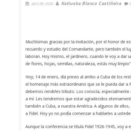
Katiuska Blanco Castiñeira
abril 28, 2026
Muchísimas gracias por la invitación, por el honor de es
recuerdo y estudio del Comandante, pero también el l
laboran. Hoy mismo, el jardinero, cuando le voy a dar un
de flores, hojas, semillas, naturaleza, estás muy limpio”
Hoy, 14 de enero, día previo al arribo a Cuba de los r
el homenaje más extraordinario que se le pueda dar a Fi
debemos rendirles tributo. Los conocía, especialmente a 
a mí. Les tendremos que estar agradecidos eternament
también a Cuba, a nuestra América. A algunos de ellos
a Fidel. Hoy yo no podía comenzar a hablarles a ustedes
Aunque la conferencia se titula Fidel 1926-1945, voy a