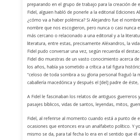
preparando en el grupo de trabajo para la creación de e
Fidel, alguien habló de ponerle a la editorial Ediciones 
¿cómo va a haber polémica? Si Alejandro fue el nombre
nombre que nos escogieron, pero nunca o casi nunca 
más cercano o relacionado a una editorial y a la literatu
literatura, entre estas, precisamente Aléxandros, la vi
Fidel pudo conversar una vez, según recuerda el destac
Fidel dio muestras de un vasto conocimiento acerca de 
los años, había ya sometido a crítica a tal figura histó
“celoso de toda sombra a su gloria personal fraguó la
caballería macedónica y después el [del] padre de éste,
A Fidel le fascinaban los relatos de antiguos guerreros y
pasajes bíblicos, vidas de santos, leyendas, mitos, guer
Fidel, al referirse al momento cuando está a punto de e
ocasiones que entonces era un analfabeto político. Y yo 
mismo se da, para tal fecha lo era en el sentido que él