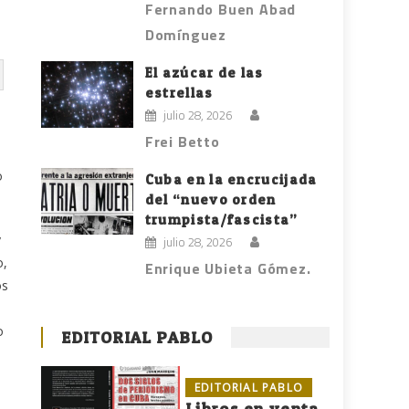
Fernando Buen Abad
Domínguez
El azúcar de las
estrellas
julio 28, 2026
Frei Betto
o
Cuba en la encrucijada
del “nuevo orden
trumpista/fascista”
y
julio 28, 2026
o,
Enrique Ubieta Gómez.
os
o
EDITORIAL PABLO
EDITORIAL PABLO
Libros en venta