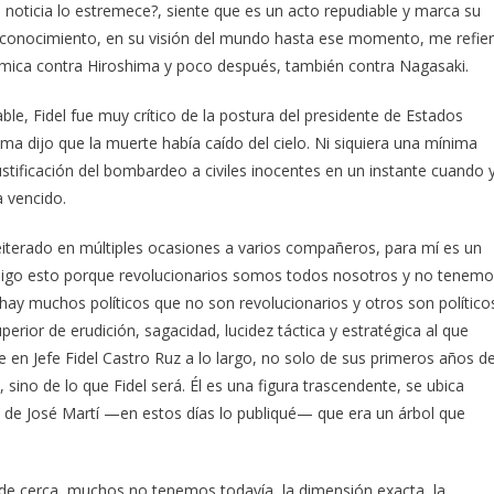
 noticia lo estremece?, siente que es un acto repudiable y marca su
conocimiento, en su visión del mundo hasta ese momento, me refie
ómica contra Hiroshima y poco después, también contra Nagasaki.
e, Fidel fue muy crítico de la postura del presidente de Estados
a dijo que la muerte había caído del cielo. Ni siquiera una mínima
justificación del bombardeo a civiles inocentes en un instante cuando 
a vencido.
eiterado en múltiples ocasiones a varios compañeros, para mí es un
 y digo esto porque revolucionarios somos todos nosotros y no tenem
hay muchos políticos que no son revolucionarios y otros son político
uperior de erudición, sagacidad, lucidez táctica y estratégica al que
e en Jefe Fidel Castro Ruz a lo largo, no solo de sus primeros años d
 sino de lo que Fidel será. Él es una figura trascendente, se ubica
vez de José Martí —en estos días lo publiqué— que era un árbol que
de cerca, muchos no tenemos todavía, la dimensión exacta, la