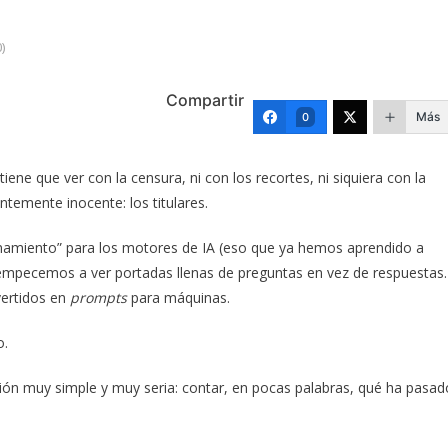
)
Compartir
Más
0
ne que ver con la censura, ni con los recortes, ni siquiera con la
temente inocente: los titulares.
namiento” para los motores de IA (eso que ya hemos aprendido a
mpecemos a ver portadas llenas de preguntas en vez de respuestas.
vertidos en
prompts
para máquinas.
o.
nción muy simple y muy seria: contar, en pocas palabras, qué ha pasad