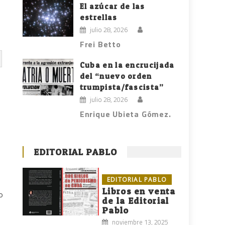
El azúcar de las
estrellas
julio 28, 2026
Frei Betto
Cuba en la encrucijada
del “nuevo orden
trumpista/fascista”
julio 28, 2026
Enrique Ubieta Gómez.
EDITORIAL PABLO
EDITORIAL PABLO
Libros en venta
o
de la Editorial
Pablo
noviembre 13, 2025