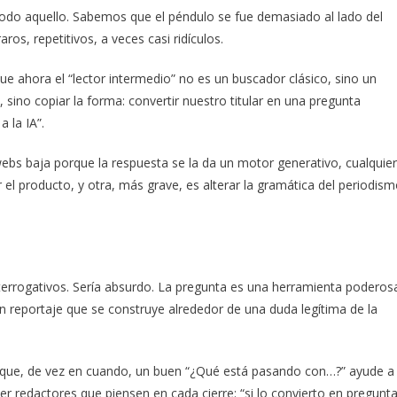
 todo aquello. Sabemos que el péndulo se fue demasiado al lado del
ros, repetitivos, a veces casi ridículos.
ue ahora el “lector intermedio” no es un buscador clásico, sino un
, sino copiar la forma: convertir nuestro titular en una pregunta
a la IA”.
s webs baja porque la respuesta se la da un motor generativo, cualquier
 el producto, y otra, más grave, es alterar la gramática del periodis
nterrogativos. Sería absurdo. La pregunta es una herramienta poderos
n reportaje que se construye alrededor de una duda legítima de la
s que, de vez en cuando, un buen “¿Qué está pasando con…?” ayude a
er redactores que piensen en cada cierre: “si lo convierto en pregunta