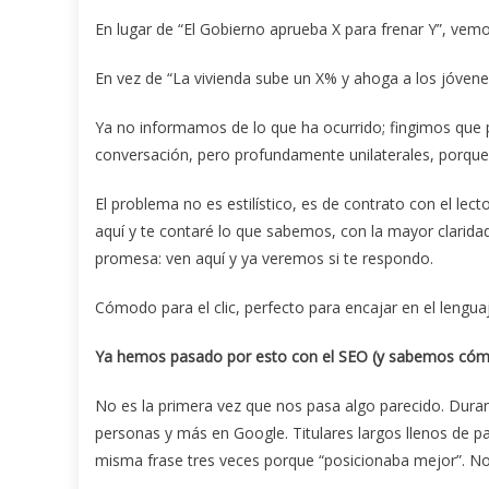
En lugar de “El Gobierno aprueba X para frenar Y”, vem
En vez de “La vivienda sube un X% y ahoga a los jóvene
Ya no informamos de lo que ha ocurrido; fingimos que p
conversación, pero profundamente unilaterales, porque
El problema no es estilístico, es de contrato con el lec
aquí y te contaré lo que sabemos, con la mayor claridad 
promesa: ven aquí y ya veremos si te respondo.
Cómodo para el clic, perfecto para encajar en el lengua
Ya hemos pasado por esto con el SEO (y sabemos có
No es la primera vez que nos pasa algo parecido. Dur
personas y más en Google. Titulares largos llenos de pala
misma frase tres veces porque “posicionaba mejor”. Nos