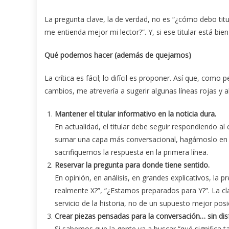
La pregunta clave, la de verdad, no es “¿cómo debo titu
me entienda mejor mi lector?”. Y, si ese titular está bi
Qué podemos hacer (además de quejarnos)
La crítica es fácil; lo difícil es proponer. Así que, co
cambios, me atrevería a sugerir algunas líneas rojas y 
Mantener el titular informativo en la noticia dura.
En actualidad, el titular debe seguir respondiendo al
sumar una capa más conversacional, hagámoslo en el
sacrifiquemos la respuesta en la primera línea.
Reservar la pregunta para donde tiene sentido.
En opinión, en análisis, en grandes explicativos, la
realmente X?”, “¿Estamos preparados para Y?”. La cl
servicio de la historia, no de un supuesto mejor pos
Crear piezas pensadas para la conversación… sin disf
Si sabemos que la gente va a buscar “qué significa 