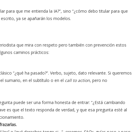
lar para que me entienda la IA?”, sino “¿cómo debo titular para que
en escrito, ya se apañarán los modelos.
mo periodista que mira con respeto pero también con prevención estos
algunos caminos prácticos:
 clásico “¿qué ha pasado?”. Verbo, sujeto, dato relevante. Si queremos
 sumario, en el subtítulo o en el
call to action
, pero no
 pregunta puede ser una forma honesta de entrar: “¿Está cambiando
ave es que el texto responda de verdad, y que esa pregunta esté al
icionamiento.
razarlas.
tal ley” o “qué derechos tengo si…”, creemos
FAQs
, guías paso a paso,