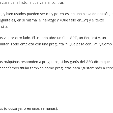
a clara de la historia que va a encontrar.
a, y bien usados pueden ser muy potentes: en una pieza de opinión, 
egunta es, en sí misma, el hallazgo (“¿Qué falló en…?”) y el texto
tilla.
s va por otro lado. El usuario abre un ChatGPT, un Perplexity, un
guntar. Todo empieza con una pregunta: “¿Qué pasa con…?”, “¿Cómo
i las máquinas responden a preguntas, si los gurús del GEO dicen que
 deberíamos titular también como preguntas para “gustar” más a eso
s (o quizá ya, o en unas semanas).