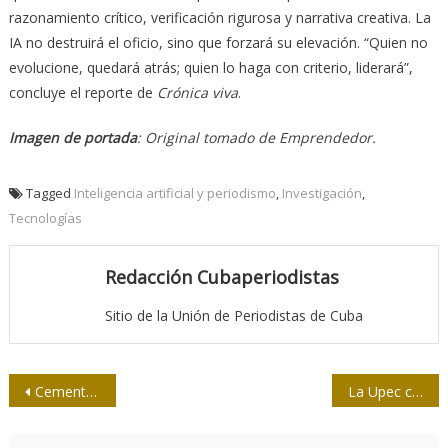
razonamiento crítico, verificación rigurosa y narrativa creativa. La
IA no destruirá el oficio, sino que forzará su elevación. “Quien no
evolucione, quedará atrás; quien lo haga con criterio, liderará”,
concluye el reporte de
Crónica viva
.
Imagen de portada
: Original tomado de Emprendedor.
Tagged
Inteligencia artificial y periodismo
,
Investigación
,
Tecnologías
Redacción Cubaperiodistas
Sitio de la Unión de Periodistas de Cuba
Navegación
Cementerio ¿Santa Ifigenia?: dudas y conjeturas
La Upec convoca a la presentación de propuestas para los premios José Martí y Juan Gualberto Gómez
de