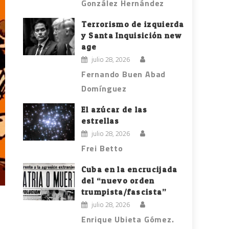
González Hernández
Terrorismo de izquierda
y Santa Inquisición new
age
julio 28, 2026
Fernando Buen Abad
Domínguez
El azúcar de las
estrellas
julio 28, 2026
Frei Betto
Cuba en la encrucijada
del “nuevo orden
trumpista/fascista”
julio 28, 2026
Enrique Ubieta Gómez.