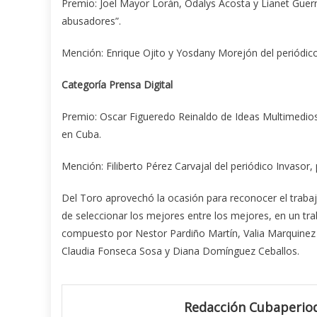
Premio: Joel Mayor Lorán, Odalys Acosta y Lianet Guerra
abusadores”.
Mención: Enrique Ojito y Yosdany Morejón del periódi
Categoría Prensa Digital
Premio: Oscar Figueredo Reinaldo de Ideas Multimedios, 
en Cuba.
Mención: Filiberto Pérez Carvajal del periódico Invasor,
Del Toro aprovechó la ocasión para reconocer el trabajo 
de seleccionar los mejores entre los mejores, en un tra
compuesto por Nestor Pardiño Martín, Valia Marquine
Claudia Fonseca Sosa y Diana Domínguez Ceballos.
Redacción Cubaperiod