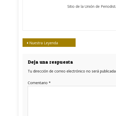
Sitio de la Unión de Periodis
Navegación
Nuestra Leyenda
de
entradas
Deja una respuesta
Tu dirección de correo electrónico no será publicada
Comentario
*