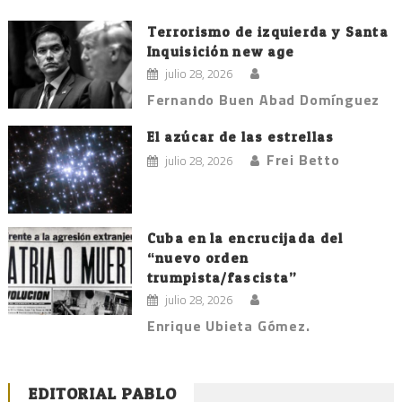
Terrorismo de izquierda y Santa
Inquisición new age
julio 28, 2026
Fernando Buen Abad Domínguez
El azúcar de las estrellas
Frei Betto
julio 28, 2026
Cuba en la encrucijada del
“nuevo orden
trumpista/fascista”
julio 28, 2026
Enrique Ubieta Gómez.
EDITORIAL PABLO