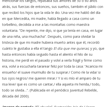
mencionar los tangos, repasaba sus amores de 50 o 60 años
atrás, sus fuerzas de entonces, sus sueños, también el júbilo con
que recibió los hijos que la vida le dio. Una vez me habló del día
en que Mercedita, mi madre, había llegado a casa como un
torbellino, decidida a irse a las montañas como maestra
voluntaria. “De repente, me dijo, vi que ya tenía en casa, en lugar
de una niña, una muchacha”. Después, como para olvidar la
tristeza de que mi madre hubiera muerto antes que él, recordó
cuánto le gustaba a ella el tango
El día que me quieras
; y yo, que
hasta entonces había seguido hasta el aliento el hilo de su
historia, me perdí en el pasado y volví a verla frágil y firme como
era, volví a escucharla tararear feliz por toda la casa: “Acaricia mi
ensueño/ el suave murmullo de tu suspirar./ Como ríe la vida/ si
tus ojos negros/ me quieren mirar./ Y si es mío el amparo de tu
risa leve/ que es como un cantar,/ ella aquieta mi herida,/ todo,
todo se olvida…”. (Publicada en el periódico Juventud Rebelde,
década del 2000).
Imagen de portada
: “El abuelo”. Ilustración: Isis de Lázaro.