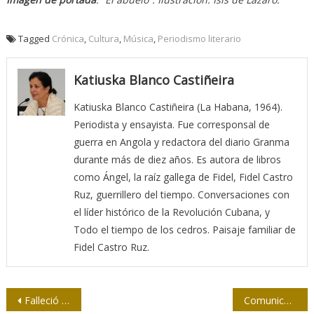
Tagged
Crónica
,
Cultura
,
Música
,
Periodismo literario
Katiuska Blanco Castiñeira
Katiuska Blanco Castiñeira (La Habana, 1964).
Periodista y ensayista. Fue corresponsal de
guerra en Angola y redactora del diario Granma
durante más de diez años. Es autora de libros
como Ángel, la raíz gallega de Fidel, Fidel Castro
Ruz, guerrillero del tiempo. Conversaciones con
el líder histórico de la Revolución Cubana, y
Todo el tiempo de los cedros. Paisaje familiar de
Fidel Castro Ruz.
Navegación
Falleció el cineasta y corresponsal de guerra Rigoberto Senarega Madruga
Comunicación social y ¿“sanciones” imperialistas?